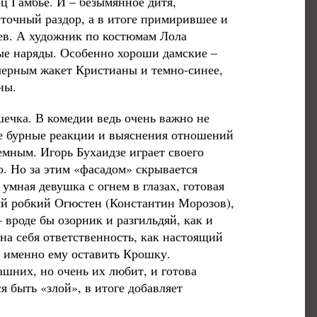
 Гамбье. И – безымянное дитя,
точный раздор, а в итоге примирившее и
ев. А художник по костюмам Лола
ые наряды. Особенно хороши дамские –
черным жакет Кристианы и темно-синее,
ны.
шечка. В комедии ведь очень важно не
ые бурные реакции и выяснения отношений
емным. Игорь Бухаидзе играет своего
о. Но за этим «фасадом» скрывается
мная девушка с огнем в глазах, готовая
ный робкий Огюстен (Константин Морозов),
 вроде бы озорник и разгильдяй, как и
на себя ответственность, как настоящий
а именно ему оставить Крошку.
ашних, но очень их любит, и готова
 быть «злой», в итоге добавляет