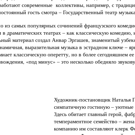
к работают современные коллективы, например, с традиц
остоянный гость смотра – Государственный театр музыка
но из самых популярных сочинений французского комеди
и в драматических театрах – как классическую комедию, 
льный материал создал Анвар Эргашев, знаменитый узбек
намичная, выразительная музыка в эстрадном ключе – я
миает классическую оперетту, но в более сегодняшнем ее
вождения, «под минус» – это несколько обедняло звуков
Художник-постановщик Наталья Г
симпатичную гостиную – уютные 
Здесь обитает главный герой, фа
темпераментное семейство – жена
компанию им составляют клерк Ф