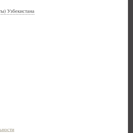
ты) Узбекистана
ьности