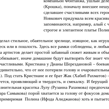
компаньон Фонтанжа, ушлый делец
(Крошка), поначалу внесшее нешу
сделавшее счастливыми всех геро
Новкович придумала всем красив
запоминаются, например, алый с 
строгое и элегантное платье Поли
елал стильное, обаятельное зрелище, изящное, как игру
теск или в пошлость. Здесь все рамки соблюдены, и люб
а артистов делает простой забавный сюжет живым и объ
бязывает, иначе домашние будут вытворять бог знает чт
частливыми. Кристиана у Дианы Шерездановой – боевая у
удивительно, что от нее потеряли голову и очарователь
. Под стать Кристиане и ее брат Жак (Хабиб Рахматов) –
ется, проявляющий и твердость, и смекалку. И берущий 
азнительная красотка Лулу (Рузанна Рахимова) предпочл
ара Самыкова) порой хватается за голову от фокусов дом
непримиримая Полина (Ифода Алиджанова) хоть и пытается