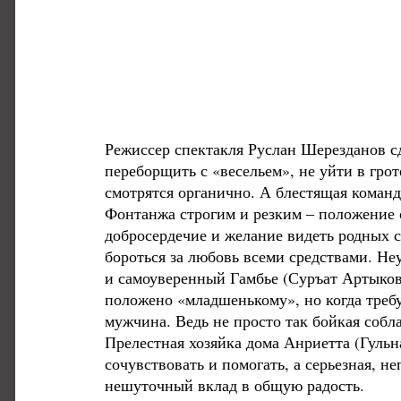
Режиссер спектакля Руслан Шерезданов сд
переборщить с «весельем», не уйти в гро
смотрятся органично. А блестящая команд
Фонтанжа строгим и резким – положение о
добросердечие и желание видеть родных с
бороться за любовь всеми средствами. Не
и самоуверенный Гамбье (Суръат Артыков)
положено «младшенькому», но когда требу
мужчина. Ведь не просто так бойкая собл
Прелестная хозяйка дома Анриетта (Гульн
сочувствовать и помогать, а серьезная, 
нешуточный вклад в общую радость.