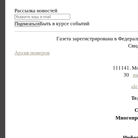
Рассылка новостей
Быть в курсе событий
Газета зарегистрирована в Федера
Свид
Архив номеров
111141, Мо
30
mu
al
Те
С
Многопр
Инфор