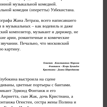
ионной музыкальной комедией.
льной комедии (оперетты) Узбекистана.
ографа Жана Летраза, всего написавшего
и в музыкальных – как водевиль и даже
ский композитор, музыкант и дирижер, не
ркие арии, романтичные и комические
 звучании. Печально, что московский
ую картину.
Огюстен -Константин Морозов
Фонтанж - Игорь Бухаидзе
Кристиана - Диана Шерезданова
лубокина выстроила на сцене
диваны, цветные портьеры с бантами.
брикант Эдмонд Фонтанж и его
 Анриетта, сын Жак, дочь Кристиана, а
онтанжа Огюстен, сестра жены Полина и