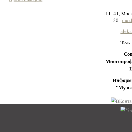
111141, Моск
30
muzk
aleks
Тел.
Сов
Многопроф
Информа
"Музы