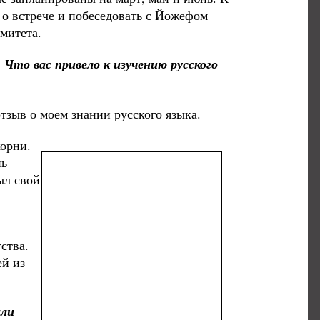
 о встрече и побеседовать с Йожефом
митета.
 Что вас привело к изучению русского
тзыв о моем знании русского языка.
корни.
нь
ыл свой
ства.
ей из
али