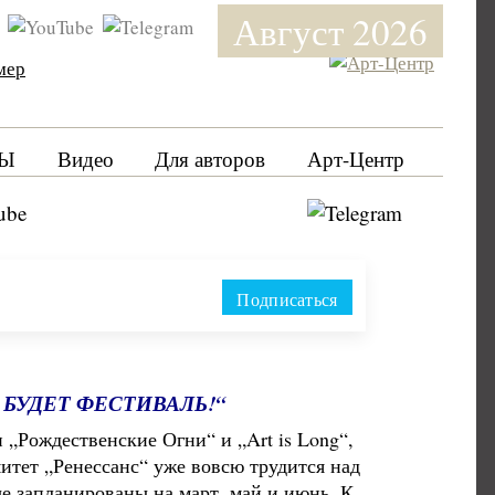
Август 2026
мер
Ы
Видео
Для авторов
Арт-Центр
Подписаться
 БУДЕТ ФЕСТИВАЛЬ!“
„Рождественские Огни“ и „Art is Long“,
итет „Ренессанс“ уже вовсю трудится над
е запланированы на март, май и июнь. К