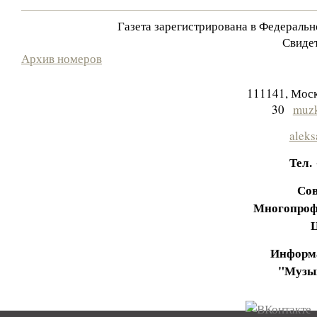
Газета зарегистрирована в Федераль
Свидет
Архив номеров
111141, Моск
30
muzk
aleks
Тел.
Сов
Многопроф
Информа
"Музы