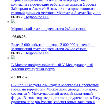
Юрия Темирканова. За пультом петербургского
коллектива поочередно работали дирижеры Ярослав
Забояркин и Алексей Ньяга, а к ним присоединился
главный дирижер местного Музтеатра Азамат Лакунов.
06.08.26
Подробнее >>>
Мариинский театр подвел итоги 243-го сезона
-
06.08.26
-
Более 2 000 событий, порядка 2 000 000 зрителей —
Мариинский театр подвел итоги 243-го сезона.
06.08.26
Подробнее >>>
В Москве пройдет юбилейный V Международный
детский культурный форум
-
05.08.26
-
С 20 по 21 августа 2026 года в Москве на Воробьевых
горах, на территории Московского дворца пионеров,
состоится V Международный детский культурный
форум. В этом году мероприятие, приуроченное к Году
единства народов России, соберет юных талантов в