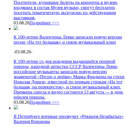
Посетители, купившие билеты на концерты в музеях,
входящих в состав Музея музыки, смогут бесплатно
посетить тематическую экскурсию по действующим
выставкам.
03.08.26
Подробнее >>>
К 100-летию Валентины Левко записали новую версию
песни «На тот большак» и сняли музыкальный клип
-
03.08.26
-
К 100-летию со дня рождения выдающейся оперной
певицы, народной артистки СССР Валентины Левко
российские музыканты записали новую версию
знаменитой «Песни о любви» Марка Фрадкина на стихи
Николая Доризо, известной по первым строкам «На тот
большак, на перекресток», и сняли музыкальный клип.
Премьера сингла и видео состоится 13 августа — в день
юбилея певицы.
03.08.26
Подробнее >>>
В Петербурге впервые прозвучит «Реквием Незабытых»
Валерия Воронова