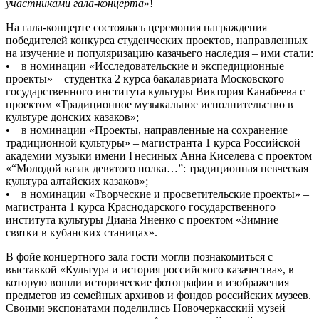
участниками гала-концерта
»!
На гала-концерте состоялась церемония награждения
победителей конкурса студенческих проектов, направленных
на изучение и популяризацию казачьего наследия – ими стали:
• в номинации «Исследовательские и экспедиционные
проекты» – студентка 2 курса бакалавриата Московского
государственного института культуры Виктория Канабеева с
проектом «Традиционное музыкальное исполнительство в
культуре донских казаков»;
• в номинации «Проекты, направленные на сохранение
традиционной культуры» – магистранта 1 курса Российской
академии музыки имени Гнесиных Анна Киселева с проектом
«“Молодой казак девятого полка…”: традиционная певческая
культура алтайских казаков»;
• в номинации «Творческие и просветительские проекты» –
магистранта 1 курса Краснодарского государственного
института культуры Диана Яненко с проектом «Зимние
святки в кубанских станицах».
В фойе концертного зала гости могли познакомиться с
выставкой «Культура и история российского казачества», в
которую вошли исторические фотографии и изображения
предметов из семейных архивов и фондов российских музеев.
Своими экспонатами поделились Новочеркасский музей