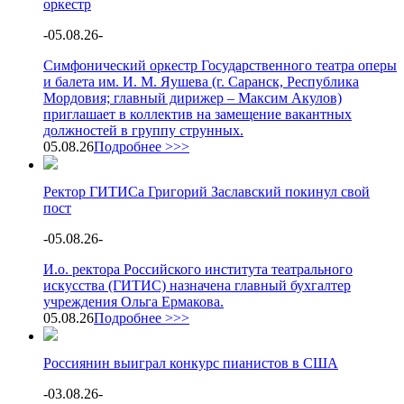
оркестр
-
05.08.26
-
Симфонический оркестр Государственного театра оперы
и балета им. И. М. Яушева (г. Саранск, Республика
Мордовия; главный дирижер – Максим Акулов)
приглашает в коллектив на замещение вакантных
должностей в группу струнных.
05.08.26
Подробнее >>>
Ректор ГИТИСа Григорий Заславский покинул свой
пост
-
05.08.26
-
И.о. ректора Российского института театрального
искусства (ГИТИС) назначена главный бухгалтер
учреждения Ольга Ермакова.
05.08.26
Подробнее >>>
Россиянин выиграл конкурс пианистов в США
-
03.08.26
-