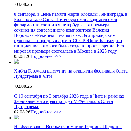
-
03.08.26
-
8 сентября, в День памяти жертв блокады Ленинграда, в
Большом зале Санкт-Петербургской академической
филармонии состоится петербургская премьера
сочинения современного композитора Валерия
Воронова «Реквием Незабытых». За дирижерским
пультом — народный артист СССР Юрий Башмет, по
инициативе которого было создано произведение. Его
мировая премьера состоялась в Москве в 2025 году.
03.08.26
Подробнее >>>
Хибла Герзмава выступит на открытии фестиваля Олега
Лундстрема в Чите
-
02.08.26
-
С 19 сентября по 3 октября 2026 года в Чите и районах
Забайкальского края пройдет V Фестиваль Олега
Лундстрема.
02.08.26
Подробнее >>>
На фестивале в Вербье вспомнили Родиона Щедрина