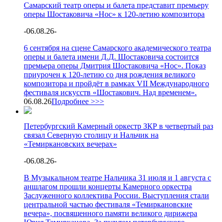
Самарский театр оперы и балета представит премьеру
оперы Шостаковича «Нос» к 120-летию композитора
-
06.08.26
-
6 сентября на сцене Самарского академического театра
оперы и балета имени Д.Д. Шостаковича состоится
премьера оперы Дмитрия Шостаковича «Нос». Показ
приурочен к 120-летию со дня рождения великого
композитора и пройдёт в рамках VII Международного
фестиваля искусств «Шостакович. Над временем».
06.08.26
Подробнее >>>
Петербургский Камерный оркестр ЗКР в четвертый раз
связал Северную столицу и Нальчик на
«Темиркановских вечерах»
-
06.08.26
-
В Музыкальном театре Нальчика 31 июля и 1 августа с
аншлагом прошли концерты Камерного оркестра
Заслуженного коллектива России. Выступления стали
центральной частью фестиваля «Темиркановские
вечера», посвященного памяти великого дирижера