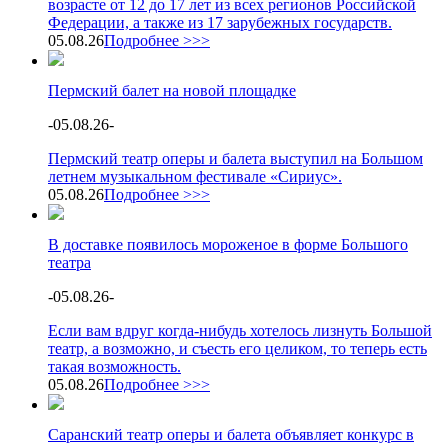
возрасте от 12 до 17 лет из всех регионов Российской
Федерации, а также из 17 зарубежных государств.
05.08.26
Подробнее >>>
Пермский балет на новой площадке
-
05.08.26
-
Пермский театр оперы и балета выступил на Большом
летнем музыкальном фестивале «Сириус».
05.08.26
Подробнее >>>
В доставке появилось мороженое в форме Большого
театра
-
05.08.26
-
Если вам вдруг когда-нибудь хотелось лизнуть Большой
театр, а возможно, и съесть его целиком, то теперь есть
такая возможность.
05.08.26
Подробнее >>>
Саранский театр оперы и балета объявляет конкурс в