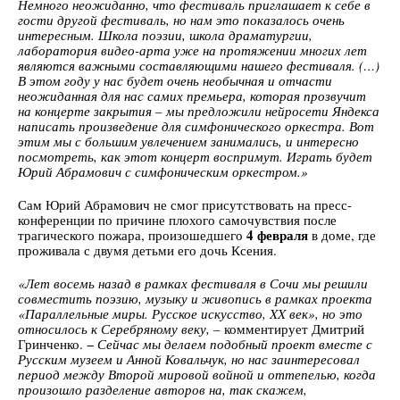
Немного неожиданно, что фестиваль приглашает к себе в
гости другой фестиваль, но нам это показалось очень
интересным. Школа поэзии, школа драматургии,
лаборатория видео-арта уже на протяжении многих лет
являются важными составляющими нашего фестиваля. (…)
В этом году у нас будет очень необычная и отчасти
неожиданная для нас самих премьера, которая прозвучит
на концерте закрытия –
мы предложили нейросети Яндекса
написать произведение для симфонического оркестра. Вот
этим мы с большим увлечением занимались, и интересно
посмотреть, как этот концерт воспримут. Играть будет
Юрий Абрамович с симфоническим оркестром.»
Сам Юрий Абрамович не смог присутствовать на пресс-
конференции по причине плохого самочувствия после
4 февраля
трагического пожара, произошедшего
в доме, где
проживала с двумя детьми его дочь Ксения.
«Лет восемь назад в рамках фестиваля в Сочи мы решили
совместить поэзию, музыку и живопись в рамках проекта
«Параллельные миры. Русское искусство,
XX век», но это
относилось к Серебряному веку, –
комментирует Дмитрий
Гринченко. −
Сейчас мы делаем подобный проект вместе с
Русским музеем и Анной Ковальчук, но нас заинтересовал
период между Второй мировой войной и оттепелью, когда
произошло разделение авторов на, так скажем,