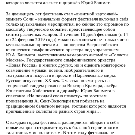
которого является альтист и дирижёр Юрий Башмет.
За двенадцать лет фестиваль стал «визитной карточкой»
зимнего Сочи – изначально формат фестиваля включал в себя
только музыкальные мероприятия, но сейчас это огромное по
масштабу творческое событие, представляющее собой
синтез различных жанров. В течение 10 дней фестиваля (с 14
по 24 февраля 2019 года) можно насладиться не только чисто
музыкальными проектами – концертом Всероссийского
юношеского симфонического оркестра под управлением
Ю.А. Башмета, выступлением камерного ансамбля «Солисты
Москвы», Государственного симфонического оркестра
«Новая Россия» и многих других, но и оценить новаторское
совмещение музыки, поэзии, изобразительного и
театрального искусств в проекте «Параллельные миры.
Русское искусство, XX век. 2 часть», посмотреть на
творческий тандем режиссера Виктора Крамера, актёра
Константина Хабенского и дирижёра Юрия Башмета в
спектакле «Не покидай свою планету» по мотивам
произведения А. Сент-Экзюпери или побывать на
традиционном балетном вечере, гостями которого являются
приглашенные солисты из разных стран мира…
С каждым годом фестиваль расширяется, вбирает в себя
новые жанры и открывает путь к большой сцене многим
талантливым исполнителям. В этом году фестиваль не