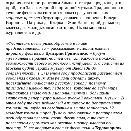
ограничится пространством Зимнего театра – ряд концертов
пройдет в Зале камерной и органной музыки. Традиционно в
течение фестиваля состоится показ сразу нескольких
мировых премьер
(будут представлены сочинения Валерия
Воронова, Патрика де Клерка и Жии Ванга, пройдут мастер-
классы для молодых композиторов, Школа молодых
журналистов и др.
«Фестиваль очень разнообразный в плане
представительства
– рассказывает исполнительный
Дмитрий Гринченко
директор фестиваля
, −
будут
музыканты из разных частей света… Каждый покажет
возможности своего народного инструмента, а солисты из
Москвы будут играть музыку от Вивальди до
современности. (…) В этом году продолжает развиваться
вокальная академия. Мы решили сделать школу,
посвящённую полностью русскому вокалу, поэтому
пригласили именно тех педагогов, которые во всём мире
считаются эталонными исполнителями и большими
знатоками репертуара именно русской вокальной музыки. В
этом году также небывалый ажиотаж по департаменту
композиции, туда на сегодняшнем этапе записалось 32
молодых композитора! Думаю, это связано с расширением
всей образовательной части фестиваля, а также с
появлением огромного количества мастер-классов по
театру. У нас впервые в гостях фестиваль
«Территория»
…