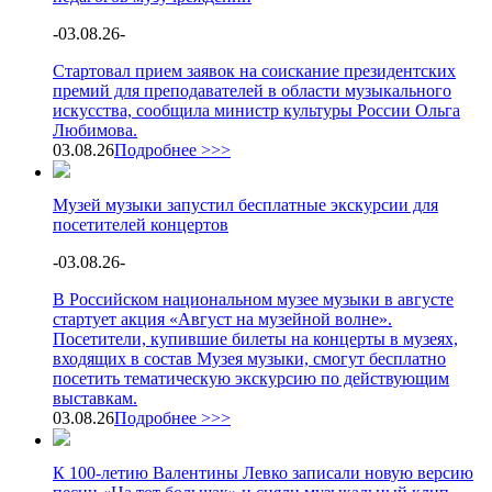
-
03.08.26
-
Стартовал прием заявок на соискание президентских
премий для преподавателей в области музыкального
искусства, сообщила министр культуры России Ольга
Любимова.
03.08.26
Подробнее >>>
Музей музыки запустил бесплатные экскурсии для
посетителей концертов
-
03.08.26
-
В Российском национальном музее музыки в августе
стартует акция «Август на музейной волне».
Посетители, купившие билеты на концерты в музеях,
входящих в состав Музея музыки, смогут бесплатно
посетить тематическую экскурсию по действующим
выставкам.
03.08.26
Подробнее >>>
К 100-летию Валентины Левко записали новую версию