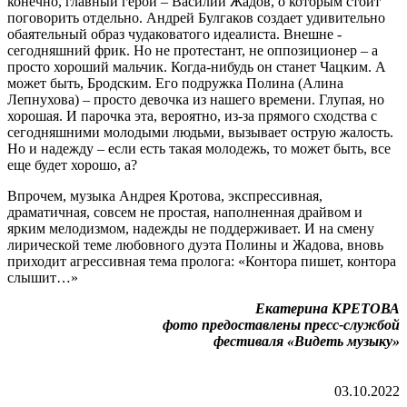
конечно, главный герой – Василий Жадов, о которым стоит
поговорить отдельно. Андрей Булгаков создает удивительно
обаятельный образ чудаковатого идеалиста. Внешне -
сегодняшний фрик. Но не протестант, не оппозиционер – а
просто хороший мальчик. Когда-нибудь он станет Чацким. А
может быть, Бродским. Его подружка Полина (Алина
Лепнухова) – просто девочка из нашего времени. Глупая, но
хорошая. И парочка эта, вероятно, из-за прямого сходства с
сегодняшними молодыми людьми, вызывает острую жалость.
Но и надежду – если есть такая молодежь, то может быть, все
еще будет хорошо, а?
Впрочем, музыка Андрея Кротова, экспрессивная,
драматичная, совсем не простая, наполненная драйвом и
ярким мелодизмом, надежды не поддерживает. И на смену
лирической теме любовного дуэта Полины и Жадова, вновь
приходит агрессивная тема пролога: «Контора пишет, контора
слышит…»
Екатерина КРЕТОВА
фото предоставлены пресс-службой
фестиваля «Видеть музыку»
03.10.2022