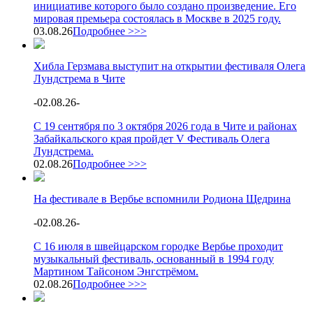
инициативе которого было создано произведение. Его
мировая премьера состоялась в Москве в 2025 году.
03.08.26
Подробнее >>>
Хибла Герзмава выступит на открытии фестиваля Олега
Лундстрема в Чите
-
02.08.26
-
С 19 сентября по 3 октября 2026 года в Чите и районах
Забайкальского края пройдет V Фестиваль Олега
Лундстрема.
02.08.26
Подробнее >>>
На фестивале в Вербье вспомнили Родиона Щедрина
-
02.08.26
-
С 16 июля в швейцарском городке Вербье проходит
музыкальный фестиваль, основанный в 1994 году
Мартином Тайсоном Энгстрёмом.
02.08.26
Подробнее >>>