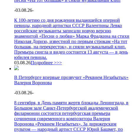
песни «На тот большак» и сняли музыкальный клип
-
03.08.26
-
К 100-летию со дня рождения выдающейся оперной
певицы, народной артистки СССР Валентины Левко
российские музыканты записали новую версию
знаменитой «Песни о любви» Марка Фрадкина на стихи
Николая Доризо, известной по первым строкам «На тот
большак, на перекресток», и сняли музыкальный клип.
Премьера сингла и видео состоится 13 августа — в день
юбилея певицы.
03.08.26
Подробнее >>>
В Петербурге впервые прозвучит «Реквием Незабытых»
Валерия Воронова
-
03.08.26
-
8 сентября, в День памяти жертв блокады Ленинграда, в
Большом зале Санкт-Петербургской академической
филармонии состоится петербургская премьера
сочинения современного композитора Валерия
Воронова «Реквием Незабытых». За дирижерским
пультом — народный артист СССР Юрий Башмет, по