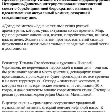
Немирович-Данченко интерпретировали классический
сюжет о борьбе циничной бюрократии с наивным
идеализмом как актуальный комикс, созвучный
сегодняшнему дню.
«Доходное место» - одна из тех пьес гения русской
драматургии, которая, увы, актуальна во все времена. Мир,
где процветают чиновники, взятки, потребительство, цинизм,
власть денег. Жалкие попытки противостоять этой силище
безуспешны и имеют смысл только в парадигме личной чести
и достоинства.
Режиссер Татьяна Столбовская и художник Николай
Чернышев, не перемещают персонажей в наши дни – они как
бы размывают время и место действия, декларируя: такое
происходило, происходит и будет происходить во все времена
и на всех территориях. Отсюда – эклектика костюмов, в
которых есть и исторические элементы, и стилизация 30-х
годов, и даже элементы вполне современного стиля. Отсюда и
резкая гротескная хореография Оксаны Малышевой.
В центре сцены – громоздкое сооружение: уродливый
музыкальный автомат, который венчает нефтяной насос. К
сооружению ведет лестница из гигантских золотых слитков –