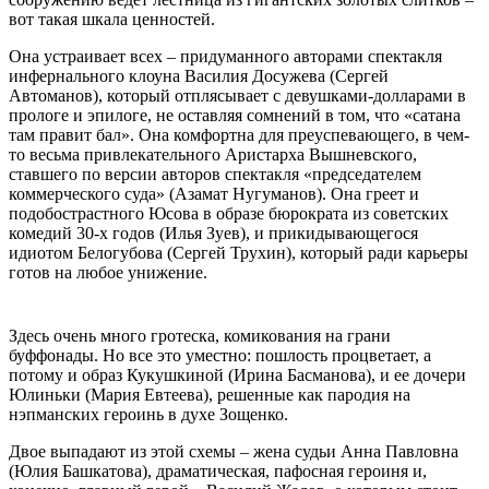
вот такая шкала ценностей.
Она устраивает всех – придуманного авторами спектакля
инфернального клоуна Василия Досужева (Сергей
Автоманов), который отплясывает с девушками-долларами в
прологе и эпилоге, не оставляя сомнений в том, что «сатана
там правит бал». Она комфортна для преуспевающего, в чем-
то весьма привлекательного Аристарха Вышневского,
ставшего по версии авторов спектакля «председателем
коммерческого суда» (Азамат Нугуманов). Она греет и
подобострастного Юсова в образе бюрократа из советских
комедий 30-х годов (Илья Зуев), и прикидывающегося
идиотом Белогубова (Сергей Трухин), который ради карьеры
готов на любое унижение.
Здесь очень много гротеска, комикования на грани
буффонады. Но все это уместно: пошлость процветает, а
потому и образ Кукушкиной (Ирина Басманова), и ее дочери
Юлиньки (Мария Евтеева), решенные как пародия на
нэпманских героинь в духе Зощенко.
Двое выпадают из этой схемы – жена судьи Анна Павловна
(Юлия Башкатова), драматическая, пафосная героиня и,