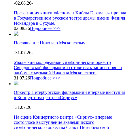
-
02.08.26
-
Презентация книги «Феномен Хиблы Герзмава» прошла
в Государственном русском театре драмы имени Фазиля
Искандера в Сухуме.
02.08.26
Подробнее >>>
Посвящение Николаю Мясковскому
-
31.07.26
-
Уральский молодёжный симфонический оркестр
Свердловской филармонии готовится к записи нового
альбома с музыкой Николая Мясковского.
31.07.26
Подробнее >>>
Оркестр Петербургской филармонии впервые выступил
в Концертном центре «Сириус»
-
31.07.26
-
На сцене Концертного центра «Сириус» впервые
состоялось выступление академического
симфонического оркестра Санкт-Петербургской