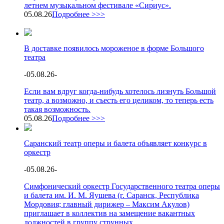
летнем музыкальном фестивале «Сириус».
05.08.26
Подробнее >>>
В доставке появилось мороженое в форме Большого
театра
-
05.08.26
-
Если вам вдруг когда-нибудь хотелось лизнуть Большой
театр, а возможно, и съесть его целиком, то теперь есть
такая возможность.
05.08.26
Подробнее >>>
Саранский театр оперы и балета объявляет конкурс в
оркестр
-
05.08.26
-
Симфонический оркестр Государственного театра оперы
и балета им. И. М. Яушева (г. Саранск, Республика
Мордовия; главный дирижер – Максим Акулов)
приглашает в коллектив на замещение вакантных
должностей в группу струнных.