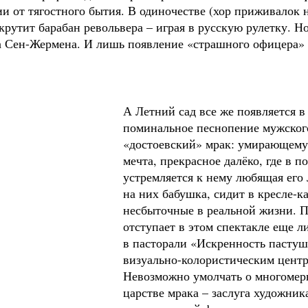
ии от тягостного бытия. В одиночестве (хор приживалок н
крутит барабан револьвера – играя в русскую рулетку. Но
а Сен-Жермена. И лишь появление «страшного офицера» 
А Летний сад все же появляется в
поминальное песнопение мужског
«достоевский» мрак: умирающему
мечта, прекрасное далёко, где в п
устремляется к нему любящая его
на них бабушка, сидит в кресле-к
несбыточные в реальной жизни. П
отступает в этом спектакле еще 
в пасторали «Искренность пастуш
визуально-колористическим центр
Невозможно умолчать о многомерн
царстве мрака – заслуга художни