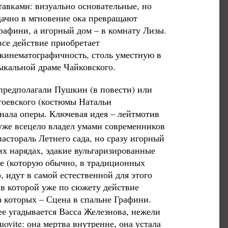
авками: визуально основательные, но
дачно в мгновение ока превращают
рафини, а игорный дом – в комнату Лизы.
все действие приобретает
кинематографичность, столь уместную в
ыкальной драме Чайковского.
предполагали Пушкин (в повести) или
стоевского (костюмы Натальи
инала оперы. Ключевая идея – лейтмотив
уже всецело владел умами современников
астораль Летнего сада, но сразу игорный
их нарядах, эдакие вульгаризированные
е (которую обычно, в традиционных
, идут в самой естественной для этого
(в которой уже по сюжету действие
з которых – Сцена в спальне Графини.
рее угадывается Васса Железнова, нежели
ovite: она мертва внутренне, она устала