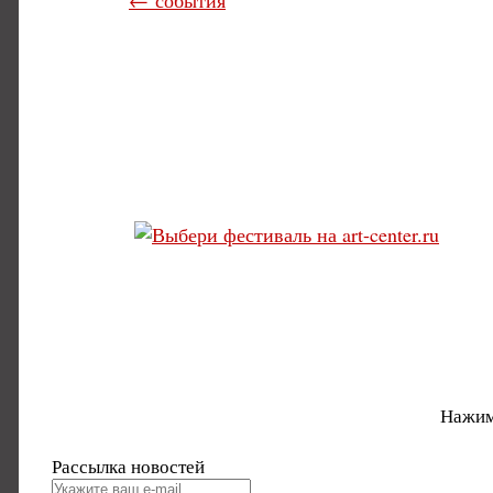
← события
Нажим
Рассылка новостей