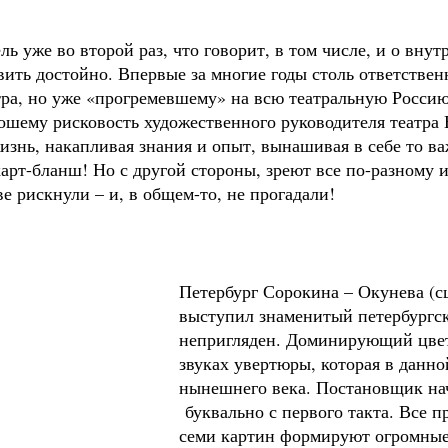
ль уже во второй раз, что говорит, в том числе, и о вну
вить достойно. Впервые за многие годы столь ответствен
ра, но уже «прогремевшему» на всю театральную Россию 
ошему рисковость художественного руководителя театра 
знь, накапливая знания и опыт, вынашивая в себе то важ
рт-бланш! Но с другой стороны, зреют все по-разному и 
ве рискнули – и, в общем-то, не прогадали!
Петербург Сорокина – Окунева (с
выступил знаменитый петербургс
непригляден. Доминирующий цвет 
звуках увертюры, которая в данно
нынешнего века. Постановщик нач
буквально с первого такта. Все 
семи картин формируют огромные