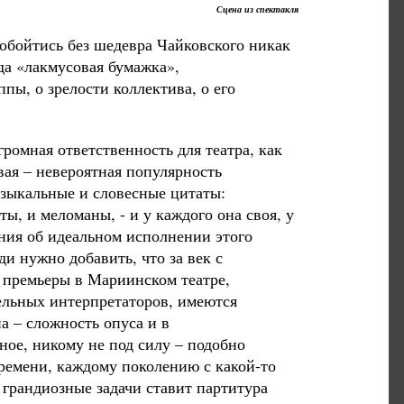
Сцена из спектакля
обойтись без шедевра Чайковского никак
ода «лакмусовая бумажка»,
пы, о зрелости коллектива, о его
ромная ответственность для театра, как
ая – невероятная популярность
узыкальные и словесные цитаты:
ы, и меломаны, - и у каждого она своя, у
ния об идеальном исполнении этого
и нужно добавить, что за век с
 премьеры в Мариинском театре,
ельных интерпретаторов, имеются
а – сложность опуса и в
ное, никому не под силу – подобно
времени, каждому поколению с какой-то
 грандиозные задачи ставит партитура