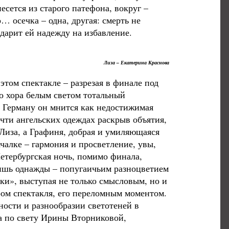
есется из старого патефона, вокруг –
… осечка – одна, другая: смерть не
дарит ей надежду на избавление.
Лиза – Екатерина Краснова
 этом спектакле – разрезая в финале под
о хора белым светом тотальный
 Герману он мнится как недостижимая
очти ангельских одеждах раскрыв объятия,
 Лиза, а Графиня, добрая и умиляющаяся
ачалке – гармония и просветление, увы,
етербургская ночь, помимо финала,
лишь однажды – попугаичьим разноцветием
ки», выступая не только смысловым, но и
ом спектакля, его переломным моментом.
ости и разнообразии светотеней в
ка по свету Ирины Вторниковой,