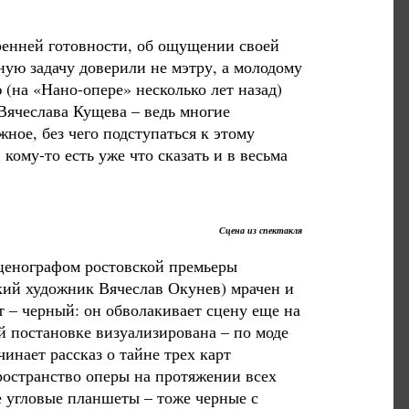
тренней готовности, об ощущении своей
ную задачу доверили не мэтру, а молодому
(на «Нано-опере» несколько лет назад)
Вячеслава Кущева – ведь многие
ное, без чего подступаться к этому
кому-то есть уже что сказать и в весьма
Сцена из спектакля
ценографом ростовской премьеры
кий художник Вячеслав Окунев) мрачен и
– черный: он обволакивает сцену еще на
й постановке визуализирована – по моде
инает рассказ о тайне трех карт
пространство оперы на протяжении всех
 угловые планшеты – тоже черные с