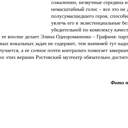
сожалению, незвучные середина и 
немасштабный голос – все это не
полусумасшедшего героя, способно
увлечь его в экзистенциальные б
убедительней по комплексу качест
то ее вполне делает Элина Однороманенко – Графиня: пар
ных вокальных задач не содержит, тем значимей тут надо
учается, а ее сочное почти контральто помогает заверше
 но этих вершин Ростовский музтеатр обязательно достиг
Фото п