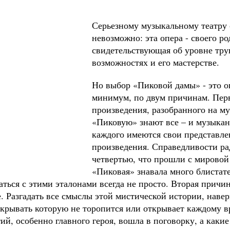
Серьезному музыкальному театру 
невозможно: эта опера - своего р
свидетельствующая об уровне труп
возможностях и его мастерстве.
Но выбор «Пиковой дамы» - это ог
минимум, по двум причинам. Перв
произведения, разобранного на м
«Пиковую» знают все – и музыкант
каждого имеются свои представле
произведения. Справедливости рад
четвертью, что прошли с мировой
«Пиковая» знавала много блистат
ться с этими эталонами всегда не просто. Вторая причин
. Разгадать все смыслы этой мистической истории, навер
ткрывать которую не торопится или открывает каждому 
й, особенно главного героя, вошла в поговорку, а какие