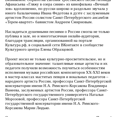
Афанасьева «Гляжу в озера синие» из кинофильма «Вечный
зов» вдохновенно, по-русски широко и раздольно звучала у
юного балалаечника Ивана Федотова в дуэте с заслуженным
артистом России солистом Санкт-Петербургского ансамбля
«Терем-квартет» баянистом Андреем Смирновым.
Насладиться душевными песнями о России смогла не только
публика в зале, но и многотысячная онлайн-аудитория,
благодаря трансляции, организованной на портале
Культура.рф, в социальной сети ВКонтакте в сообществе
Культурного центра Елены Образцовой.
Проект носил не только культурно-просветительское, но и
образовательное значение: талантливые юные артисты и их
педагоги получили возможность поучиться особенностям
исполнения музыки российских композиторов XX-XXI веков
в мастер-классах маститых певцов и вокальных педагогов –
народного артиста России, профессора Санкт-Петербургской
консерватории имени Н.А. Римского-Корсакова Владимира
Ванеева, заслуженных артистов России, профессора Санкт-
Петербургского государственного университета Натальи
Морозовой, профессора Санкт-Петербургской
государственной консерватории имени Н.А. Римского-
Корсакова Марии Людько.