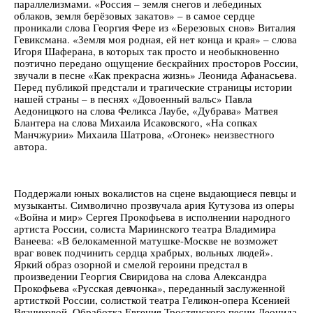
параллелизмами. «Россия – земля снегов и лебединых
облаков, земля берёзовых закатов» – в самое сердце
проникали слова Георгия Фере из «Березовых снов» Виталия
Гевиксмана. «Земля моя родная, ей нет конца и края» – слова
Игоря Шаферана, в которых так просто и необыкновенно
поэтично передано ощущение бескрайних просторов России,
звучали в песне «Как прекрасна жизнь» Леонида Афанасьева.
Перед публикой предстали и трагические страницы истории
нашей страны – в песнях «Довоенный вальс» Павла
Аедоницкого на слова Феликса Лаубе, «Дубрава» Матвея
Блантера на слова Михаила Исаковского, «На сопках
Манчжурии» Михаила Шатрова, «Огонек» неизвестного
автора.
Поддержали юных вокалистов на сцене выдающиеся певцы и
музыканты. Символично прозвучала ария Кутузова из оперы
«Война и мир» Сергея Прокофьева в исполнении народного
артиста России, солиста Мариинского театра Владимира
Ванеева: «В белокаменной матушке-Москве не возможет
враг вовек подчинить сердца храбрых, вольных людей».
Яркий образ озорной и смелой героини предстал в
произведении Георгия Свиридова на слова Александра
Прокофьева «Русская девчонка», переданный заслуженной
артисткой России, солисткой театра Геликон-опера Ксенией
Вязниковой. Обработка Евгения Тростянского песни Леонида