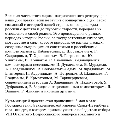
Большая часть этого лирико-патриотического репертуара в
наши дни практически не звучит с концертных сцен. Тесно
связанный с историей нашей страны, он сопровождал
россиян с детства и до глубокой старости, передавая их
отношение к своей родине. Это произведения о разных
периодах истории России, ее государственных символах,
могуществе и силе, красоте природы, ее разных уголках,
созданные выдающимися советскими и российскими
композиторами Д. Кабалевским, Д. Шостаковичем, Г.
Свиридовым, Т. Хренниковым, В. Гаврилиным, Ю.
Чичковым, В. Плешаком, С. Баневичем, выдающимися
композиторами-песенниками И. Дунаевским, В. Мурадели,
А. Бабаджаняном, В. Соловьевым-Седым, М. Фрадкиным, М.
Блантером, П. Аедоницким, А. Петровым, В. Шаинским, Г.
Гладковым, Е. Крылатовым, М. Таривердиевым,
современными авторами А. Зацепиным, А. Пахмутовой, Я.
Дубравиным, Е. Зарицкой, национальными композиторами Я.
Эшпаем, Р. Яхиным и многими другими.
Кульминацией проекта стал прошедший 3 мая в зале
Государственной академической капеллы Санкт-Петербурга
гала-концерт, в котором приняли участие победители отбора
VIII Открытого Всероссийского конкурса вокального и