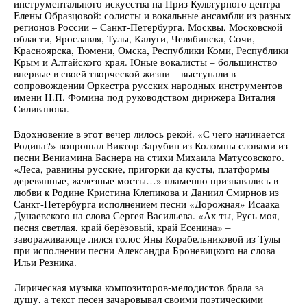
инструментального искусства на Приз Культурного центра
Елены Образцовой: солисты и вокальные ансамбли из разных
регионов России – Санкт-Петербурга, Москвы, Московской
области, Ярославля, Тулы, Калуги, Челябинска, Сочи,
Красноярска, Тюмени, Омска, Республики Коми, Республики
Крым и Алтайского края. Юные вокалисты – большинство
впервые в своей творческой жизни – выступали в
сопровождении Оркестра русских народных инструментов
имени Н.П. Фомина под руководством дирижера Виталия
Силиванова.
Вдохновение в этот вечер лилось рекой. «С чего начинается
Родина?» вопрошал Виктор Зарубин из Коломны словами из
песни Вениамина Баснера на стихи Михаила Матусовского.
«Леса, равнины русские, пригорки да кусты, платформы
деревянные, железные мосты…» пламенно признавались в
любви к Родине Кристина Клепикова и Даниил Смирнов из
Санкт-Петербурга исполнением песни «Дорожная» Исаака
Дунаевского на слова Сергея Васильева. «Ах ты, Русь моя,
песня светлая, край берёзовый, край Есенина» –
завораживающе лился голос Яны Корабельниковой из Тулы
при исполнении песни Александра Броневицкого на слова
Ильи Резника.
Лирическая музыка композиторов-мелодистов брала за
душу, а текст песен зачаровывал своими поэтическими