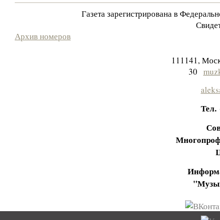
Газета зарегистрирована в Федераль
Свидет
Архив номеров
111141, Моск
30
muzk
aleks
Тел.
Сов
Многопроф
Информа
"Музы