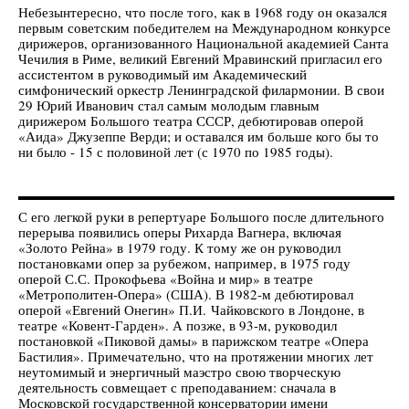
Небезынтересно, что после того, как в 1968 году он оказался
первым советским победителем на Международном конкурсе
дирижеров, организованного Национальной академией Санта
Чечилия в Риме, великий Евгений Мравинский пригласил его
ассистентом в руководимый им Академический
симфонический оркестр Ленинградской филармонии. В свои
29 Юрий Иванович стал самым молодым главным
дирижером Большого театра СССР, дебютировав оперой
«Аида» Джузеппе Верди; и оставался им больше кого бы то
ни было - 15 с половиной лет (с 1970 по 1985 годы).
С его легкой руки в репертуаре Большого после длительного
перерыва появились оперы Рихарда Вагнера, включая
«Золото Рейна» в 1979 году. К тому же он руководил
постановками опер за рубежом, например, в 1975 году
оперой С.С. Прокофьева «Война и мир» в театре
«Метрополитен-Опера» (США). В 1982-м дебютировал
оперой «Евгений Онегин» П.И. Чайковского в Лондоне, в
театре «Ковент-Гарден». А позже, в 93-м, руководил
постановкой «Пиковой дамы» в парижском театре «Опера
Бастилия». Примечательно, что на протяжении многих лет
неутомимый и энергичный маэстро свою творческую
деятельность совмещает с преподаванием: сначала в
Московской государственной консерватории имени