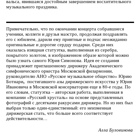
вальса, явившаяся достойным завершением восхитительного
музыкального праздника.
Примечательно, что по окончании концерта собравшиеся
ученики, коллеги и друзья маэстро, продолжая поздравлять
его с юбилеем, дарили ему приятные и подчас неожиданно
оригинальные и дорогие сердцу подарки. Среди них
оказалась изящная статуэтка, выполненная из серебра,
покрытого золотом, в изображенном образе которой можно
было узнать самого Юрия Симонова. Идея ее создания
принадлежит приглашенному дирижеру Академического
симфонического оркестра Московской филармонии,
руководителю АНО «Русское музыкальное общество» Юрию
,
Ботнари
постигавшего азы дирижерского искусства у Юрия
Ивановича в Московской консерватории еще в 80-е годы. По
его словам, статуэтка – авторская работа, выполненная в
компании «Русский хрусталь» на основе представленных
фотографий с десятками ракурсами дирижера. Но из них был
выбран только один-единственный: его неизменная
дирижерская стать, что больше всего соответствует
действительности…
Алла Буловинова