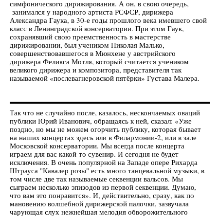
симфонического дирижирования. А он, в свою очередь,
занимался у народного артиста РСФСР, дирижера
Александра Гаука, в 30-е годы прошлого века имевшего свой
класс в Ленинградской консерватории. При этом Гаук,
сохранявший свою преемственность в мастерстве
дирижировании, был учеником Николая Малько,
совершенствовавшегося в Мюнхене у австрийского
дирижера Феликса Мотля, который считается учеником
великого дирижера и композитора, представителя так
называемой «послевагнеровской пятёрки» Густава Малера.
Так что не случайно после, казалось, нескончаемых оваций
публики Юрий Иванович, обращаясь к ней, сказал: «Уже
поздно, но мы не можем огорчить публику, которая бывает
на наших концертах здесь или в Филармонии-2, или в зале
Московской консерватории. Мы всегда после концерта
играем для вас какой-то сувенир. И сегодня не будет
исключения. В очень популярной на Западе опере Рихарда
Штрауса "Кавалер розы" есть много танцевальной музыки, в
том числе две так называемые секвенции вальсов. Мы
сыграем несколько эпизодов из первой секвенции. Думаю,
что вам это понравится». И, действительно, сразу, как по
мановению волшебной дирижерской палочки, зазвучала
чарующая слух нежнейшая мелодия обворожительного