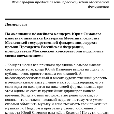
Фотографии предоставлены пресс-службой Московской
филармонии
Послесловие
По окончании юбилейного концерта Юрия Симонова
известная пианистка Екатерина Мечетина, солистка
Московской государственной филармонии, лауреат
премии Президента Российской Федерации,
преподаватель Московской консерватории поделилась
своим впечатлением:
- Концерт носил все признаки праздника с самого начала:
сразу после того, когда Юрий Иванович вышел на сцену, и
публика, стоя, приветствовала его овацией. А
высокопрофессиональный и высокохудожественный уровень
и эмоциональное выступление маэстро подтвердили, что в
свои годы он находится на пике своей формы, являясь при
этом одним из самых крупнейших дирижеров нашего
времени. Когда я с ним неоднократно репетировала, то
поняла, что он также - великий педагог, потому что умеет
словами объяснить музыку и ясно высказать свои пожелания
музыканту. Недаром в программу своего юбилейного
концерта Юрий Симонов взял «Дон Кихота»! По сути, он сам