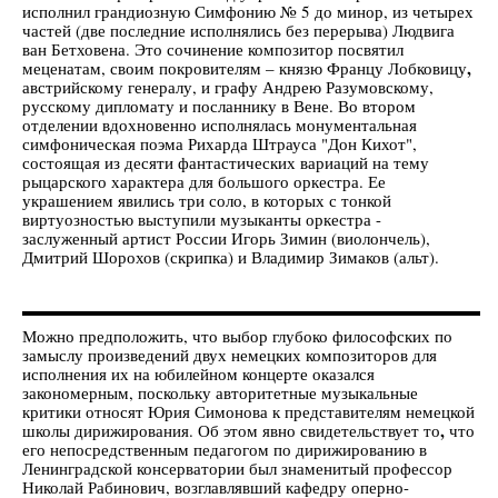
исполнил грандиозную Симфонию № 5 до минор, из четырех
частей (две последние исполнялись без перерыва) Людвига
ван Бетховена. Это сочинение композитор посвятил
,
меценатам, своим покровителям – князю
Францу Лобковицу
австрийскому генералу, и графу Андрею Разумовскому,
русскому дипломату и посланнику в Вене. Во втором
отделении вдохновенно исполнялась монументальная
симфоническая поэма Рихарда Штрауса "Дон Кихот",
состоящая из десяти фантастических вариаций на тему
рыцарского характера для большого оркестра. Ее
украшением явились три соло, в которых с тонкой
виртуозностью выступили музыканты оркестра -
заслуженный артист России Игорь Зимин (виолончель),
Дмитрий Шорохов (скрипка) и Владимир Зимаков (альт).
Можно предположить, что выбор глубоко философских по
замыслу произведений двух немецких композиторов для
исполнения их на юбилейном концерте оказался
закономерным, поскольку авторитетные музыкальные
критики относят Юрия Симонова к представителям немецкой
,
школы дирижирования. Об этом явно свидетельствует то
что
его непосредственным педагогом по дирижированию в
Ленинградской консерватории был знаменитый профессор
Николай Рабинович, возглавлявший кафедру оперно-