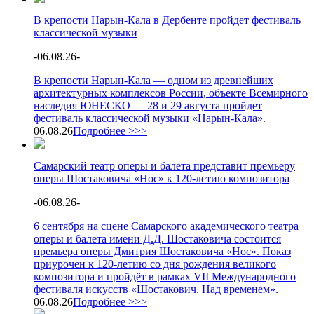
В крепости Нарын-Кала в Дербенте пройдет фестиваль
классической музыки
-
06.08.26
-
В крепости Нарын-Кала — одном из древнейших
архитектурных комплексов России, объекте Всемирного
наследия ЮНЕСКО — 28 и 29 августа пройдет
фестиваль классической музыки «Нарын-Кала».
06.08.26
Подробнее >>>
Самарский театр оперы и балета представит премьеру
оперы Шостаковича «Нос» к 120-летию композитора
-
06.08.26
-
6 сентября на сцене Самарского академического театра
оперы и балета имени Д.Д. Шостаковича состоится
премьера оперы Дмитрия Шостаковича «Нос». Показ
приурочен к 120-летию со дня рождения великого
композитора и пройдёт в рамках VII Международного
фестиваля искусств «Шостакович. Над временем».
06.08.26
Подробнее >>>