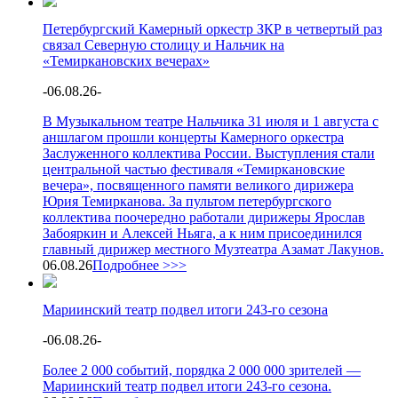
Петербургский Камерный оркестр ЗКР в четвертый раз
связал Северную столицу и Нальчик на
«Темиркановских вечерах»
-
06.08.26
-
В Музыкальном театре Нальчика 31 июля и 1 августа с
аншлагом прошли концерты Камерного оркестра
Заслуженного коллектива России. Выступления стали
центральной частью фестиваля «Темиркановские
вечера», посвященного памяти великого дирижера
Юрия Темирканова. За пультом петербургского
коллектива поочередно работали дирижеры Ярослав
Забояркин и Алексей Ньяга, а к ним присоединился
главный дирижер местного Музтеатра Азамат Лакунов.
06.08.26
Подробнее >>>
Мариинский театр подвел итоги 243-го сезона
-
06.08.26
-
Более 2 000 событий, порядка 2 000 000 зрителей —
Мариинский театр подвел итоги 243-го сезона.