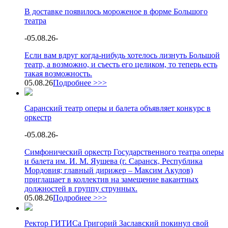
В доставке появилось мороженое в форме Большого
театра
-
05.08.26
-
Если вам вдруг когда-нибудь хотелось лизнуть Большой
театр, а возможно, и съесть его целиком, то теперь есть
такая возможность.
05.08.26
Подробнее >>>
Саранский театр оперы и балета объявляет конкурс в
оркестр
-
05.08.26
-
Симфонический оркестр Государственного театра оперы
и балета им. И. М. Яушева (г. Саранск, Республика
Мордовия; главный дирижер – Максим Акулов)
приглашает в коллектив на замещение вакантных
должностей в группу струнных.
05.08.26
Подробнее >>>
Ректор ГИТИСа Григорий Заславский покинул свой