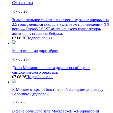
Смена ноты
-
07.08.26
-
Знаменательное событие в истории музыки: впервые за
2,5 года сменился аккорд в культовом произведении XX
века — Organ²/ASLSP американского композитора-
авангардиста Джона Кейджа.
07.08.26
Подробнее >>>
Малкович стал дирижёром
-
07.08.26
-
Джон Малкович встал за дирижёрский пульт
симфонического оркестра.
07.08.26
Подробнее >>>
В Москве открыли бюст первой женщине-дирижеру
Веронике Дударовой
-
07.08.26
-
В фойе Большого зала Московской консерватории