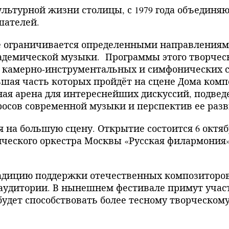
ультурной жизни столицы, с 1979 года объединя
шателей.
е ограничивается определенными направлениями
кадемической музыки. Программы этого творчес
т камерно-инструментальных и симфонических 
ьшая часть которых пройдёт на сцене Дома комп
ная арена для интереснейших дискуссий, подвед
осов современной музыки и перспектив ее разв
я на большую сцену. Открытие состоится 6 октя
ческого оркестра Москвы «Русская филармония»
радицию поддержки отечественных композиторо
аудитории. В нынешнем фестивале примут учас
 будет способствовать более тесному творческо