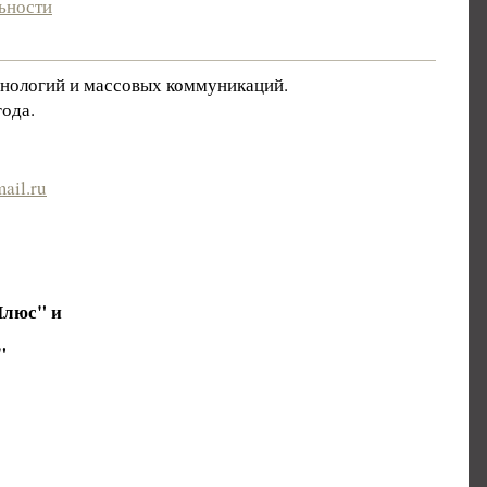
ьности
хнологий и массовых коммуникаций.
ода.
ail.ru
Плюс" и
"