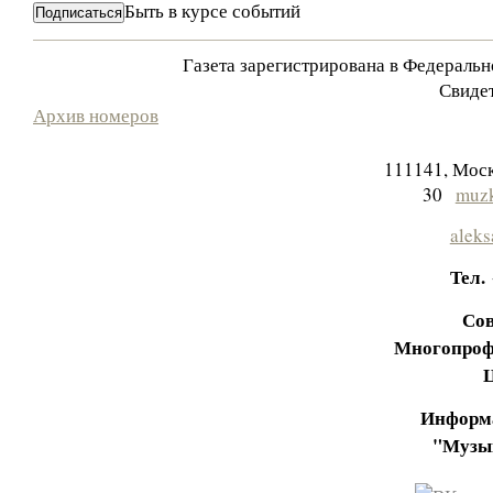
Быть в курсе событий
Газета зарегистрирована в Федераль
Свидет
Архив номеров
111141, Моск
30
muzk
aleks
Тел.
Сов
Многопроф
Информа
"Музы