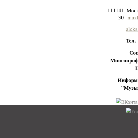
111141, Моск
30
muzk
aleks
Тел.
Сов
Многопроф
Информа
"Музы