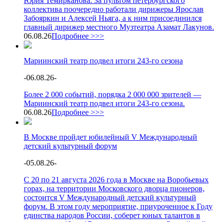
Юрия Темирканова. За пультом петербургского
коллектива поочередно работали дирижеры Ярослав
Забояркин и Алексей Ньяга, а к ним присоединился
главный дирижер местного Музтеатра Азамат Лакунов.
06.08.26
Подробнее >>>
Мариинский театр подвел итоги 243-го сезона
-
06.08.26
-
Более 2 000 событий, порядка 2 000 000 зрителей —
Мариинский театр подвел итоги 243-го сезона.
06.08.26
Подробнее >>>
В Москве пройдет юбилейный V Международный
детский культурный форум
-
05.08.26
-
С 20 по 21 августа 2026 года в Москве на Воробьевых
горах, на территории Московского дворца пионеров,
состоится V Международный детский культурный
форум. В этом году мероприятие, приуроченное к Году
единства народов России, соберет юных талантов в