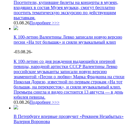
Посетители, купившие билеты на концерты в музеях,
входящих в состав Музея музыки, смогут бесплатно
посетить тематическую экскурсию по действующим
выставкам.
03.08.26
Подробнее >>>
К 100-летию Валентины Левко записали новую версию
песни «На тот большак» и сняли музыкальный клип
-
03.08.26
-
К 100-летию со дня рождения выдающейся оперной
певицы, народной артистки СССР Валентины Левко
российские музыканты записали новую версию
знаменитой «Песни о любви» Марка Фрадкина на стихи
Николая Доризо, известной по первым строкам «На тот
большак, на перекресток», и сняли музыкальный клип.
Премьера сингла и видео состоится 13 августа — в день
юбилея певицы.
03.08.26
Подробнее >>>
В Петербурге впервые прозвучит «Реквием Незабытых»
Валерия Воронова