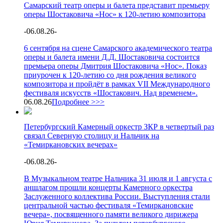
Самарский театр оперы и балета представит премьеру
оперы Шостаковича «Нос» к 120-летию композитора
-
06.08.26
-
6 сентября на сцене Самарского академического театра
оперы и балета имени Д.Д. Шостаковича состоится
премьера оперы Дмитрия Шостаковича «Нос». Показ
приурочен к 120-летию со дня рождения великого
композитора и пройдёт в рамках VII Международного
фестиваля искусств «Шостакович. Над временем».
06.08.26
Подробнее >>>
Петербургский Камерный оркестр ЗКР в четвертый раз
связал Северную столицу и Нальчик на
«Темиркановских вечерах»
-
06.08.26
-
В Музыкальном театре Нальчика 31 июля и 1 августа с
аншлагом прошли концерты Камерного оркестра
Заслуженного коллектива России. Выступления стали
центральной частью фестиваля «Темиркановские
вечера», посвященного памяти великого дирижера