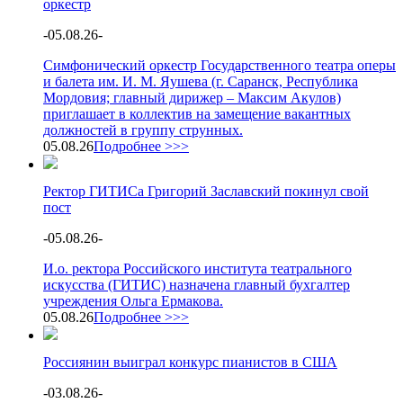
оркестр
-
05.08.26
-
Симфонический оркестр Государственного театра оперы
и балета им. И. М. Яушева (г. Саранск, Республика
Мордовия; главный дирижер – Максим Акулов)
приглашает в коллектив на замещение вакантных
должностей в группу струнных.
05.08.26
Подробнее >>>
Ректор ГИТИСа Григорий Заславский покинул свой
пост
-
05.08.26
-
И.о. ректора Российского института театрального
искусства (ГИТИС) назначена главный бухгалтер
учреждения Ольга Ермакова.
05.08.26
Подробнее >>>
Россиянин выиграл конкурс пианистов в США
-
03.08.26
-