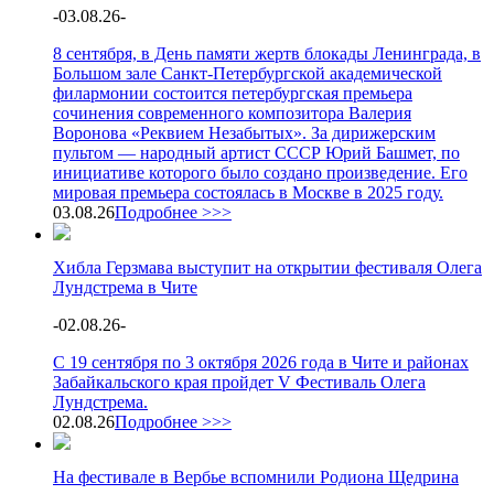
-
03.08.26
-
8 сентября, в День памяти жертв блокады Ленинграда, в
Большом зале Санкт-Петербургской академической
филармонии состоится петербургская премьера
сочинения современного композитора Валерия
Воронова «Реквием Незабытых». За дирижерским
пультом — народный артист СССР Юрий Башмет, по
инициативе которого было создано произведение. Его
мировая премьера состоялась в Москве в 2025 году.
03.08.26
Подробнее >>>
Хибла Герзмава выступит на открытии фестиваля Олега
Лундстрема в Чите
-
02.08.26
-
С 19 сентября по 3 октября 2026 года в Чите и районах
Забайкальского края пройдет V Фестиваль Олега
Лундстрема.
02.08.26
Подробнее >>>
На фестивале в Вербье вспомнили Родиона Щедрина