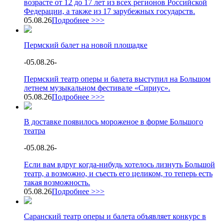
возрасте от 12 до 17 лет из всех регионов Российской
Федерации, а также из 17 зарубежных государств.
05.08.26
Подробнее >>>
Пермский балет на новой площадке
-
05.08.26
-
Пермский театр оперы и балета выступил на Большом
летнем музыкальном фестивале «Сириус».
05.08.26
Подробнее >>>
В доставке появилось мороженое в форме Большого
театра
-
05.08.26
-
Если вам вдруг когда-нибудь хотелось лизнуть Большой
театр, а возможно, и съесть его целиком, то теперь есть
такая возможность.
05.08.26
Подробнее >>>
Саранский театр оперы и балета объявляет конкурс в