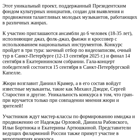
Этот уникальный проект, поддержанный Президентским
фондом культурных инициатив, создан для выявления и
продвижения талантливых молодых музыкантов, работающих
в различных жанрах.
К участию приглашаются ансамбли до 6 человек (18-35 лет),
исполняющие джаз, фолк-джаз, фьюжн и кроссовер с
использованием национальных инструментов. Конкурс
пройдет в три тура: заочный отбор по видеозаписям, очный
тур в Санкт-Петербурге (12-13 сентября 2025 г.) и финал 14
сентября в Екатерининском собрании. Гала-концерт
победителей состоится 15 сентября в Санкт-Петербургской
Капелле.
Жюри возглавит Даниил Крамер, а в его состав войдут
известные музыканты, такие как Михаил Дзюдзе, Сергей
Старостин и другие. Уникальность конкурса в том, что гран-
при вручается только при совпадении мнения жюри и
зрителей!
Участников ждут мастер-классы по формированию имиджа и
продвижению от Надежды Орловой, Даниила Рабовского,
Ильи Бортнюка и Екатерины Артюшкиной. Представители
ведущих филармоний России также примут участие в
мероприятиях конкурса.