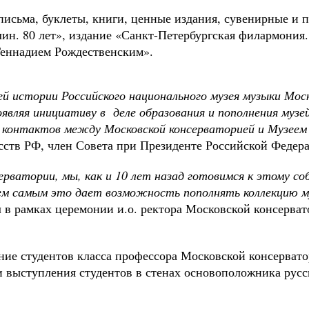
 письма, буклеты, книги, ценные издания, сувенирные и
ин. 80 лет», издание «Санкт-Петербургская филармония.
Геннадием Рождественским».
й истории Российского национального музея музыки Мос
оявляя инициативу в деле образования и пополнения музе
контактов между Московской консерваторией и Музеем
сств РФ, член Совета при Президенте Российской Феде
ерватории, мы, как и 10 лет назад готовимся к этому с
тем самым это дает возможность пополнять коллекцию 
ал в рамках церемонии и.о. ректора Московской консерва
ние студентов класса профессора Московской консерват
 выступления студентов в стенах основоположника рус