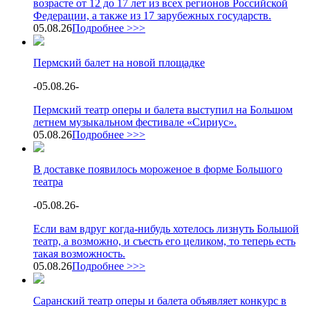
возрасте от 12 до 17 лет из всех регионов Российской
Федерации, а также из 17 зарубежных государств.
05.08.26
Подробнее >>>
Пермский балет на новой площадке
-
05.08.26
-
Пермский театр оперы и балета выступил на Большом
летнем музыкальном фестивале «Сириус».
05.08.26
Подробнее >>>
В доставке появилось мороженое в форме Большого
театра
-
05.08.26
-
Если вам вдруг когда-нибудь хотелось лизнуть Большой
театр, а возможно, и съесть его целиком, то теперь есть
такая возможность.
05.08.26
Подробнее >>>
Саранский театр оперы и балета объявляет конкурс в