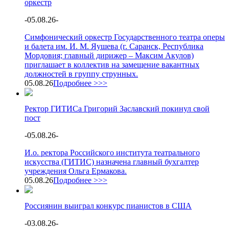
оркестр
-
05.08.26
-
Симфонический оркестр Государственного театра оперы
и балета им. И. М. Яушева (г. Саранск, Республика
Мордовия; главный дирижер – Максим Акулов)
приглашает в коллектив на замещение вакантных
должностей в группу струнных.
05.08.26
Подробнее >>>
Ректор ГИТИСа Григорий Заславский покинул свой
пост
-
05.08.26
-
И.о. ректора Российского института театрального
искусства (ГИТИС) назначена главный бухгалтер
учреждения Ольга Ермакова.
05.08.26
Подробнее >>>
Россиянин выиграл конкурс пианистов в США
-
03.08.26
-