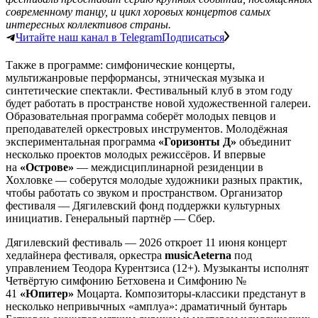
современному танцу, и цикл хоровых концертов самых
интересных коллективов страны.
Читайте наш канал в Telegram
Подписаться
Также в программе: симфонические концерты,
мультижанровые перформансы, этническая музыка и
синтетические спектакли. Фестивальный клуб в этом году
будет работать в пространстве новой художественной галереи.
Образовательная программа соберёт молодых певцов и
преподавателей оркестровых инструментов. Молодёжная
экспериментальная программа
«Горизонты Д»
объединит
несколько проектов молодых режиссёров. И впервые
на
«Острове»
— междисциплинарной резиденции в
Хохловке — соберутся молодые художники разных практик,
чтобы работать со звуком и пространством. Организатор
фестиваля — Дягилевский фонд поддержки культурных
инициатив. Генеральный партнёр — Сбер.
Дягилевский фестиваль — 2026 откроет 11 июня концерт
хедлайнера фестиваля, оркестра
musicAeterna
под
управлением Теодора Курентзиса (12+). Музыканты исполнят
Четвёртую симфонию Бетховена и Симфонию №
41
«Юпитер»
Моцарта. Композиторы-классики предстанут в
несколько непривычных «амплуа»: драматичный бунтарь