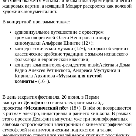
Бетховен окажется мягким лириком и мастером идиллических
жанровых картин, а изящный Моцарт раскроется как волевой
художник-монументалист.
В концертной программе также:
аудиовизуальное путешествие с оркестром
громкоговорителей Олега Нестерова по миру
киномузыки Альфреда Шнитке (12+);
концерт этнической музыки (12+), который объединит
классические арабские традиции с языком испанского
фольклора и европейской классики;
концерт композиторов-резидентов musicAeterna и Дома
Радио Алексея Ретинского, Андреаса Мустукиса и
Кирилла Архипова
«Музыка для пустой
комнаты»
(16+).
В день закрытия фестиваля, 20 июня, в Перми
выступит
Дельфин
со своим электронным сайд-
проектом
«Механический пёс»
(18+). В нём он возвращается
к ритмам электро, индастриала и раннего хип-хопа. В рамках
этого проекта Дельфин выпустил уже три полноформатных
альбома остросюжетной электроники с кинематографической
атмосферой и антиутопическим подтекстом, а также
неоднократно становился хедлайнером крупных российских