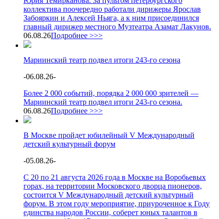
Юрия Темирканова. За пультом петербургского
коллектива поочередно работали дирижеры Ярослав
Забояркин и Алексей Ньяга, а к ним присоединился
главный дирижер местного Музтеатра Азамат Лакунов.
06.08.26
Подробнее >>>
Мариинский театр подвел итоги 243-го сезона
-
06.08.26
-
Более 2 000 событий, порядка 2 000 000 зрителей —
Мариинский театр подвел итоги 243-го сезона.
06.08.26
Подробнее >>>
В Москве пройдет юбилейный V Международный
детский культурный форум
-
05.08.26
-
С 20 по 21 августа 2026 года в Москве на Воробьевых
горах, на территории Московского дворца пионеров,
состоится V Международный детский культурный
форум. В этом году мероприятие, приуроченное к Году
единства народов России, соберет юных талантов в