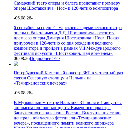
Самарский театр оперы и балета представит премьеру
оперы Шостаковича «Нос» к 120-летию композитора
-
06.08.26
-
6 сентября на сцене Самарского академического театра
оперы и балета имени Д.Д. Шостаковича состоится
премьера оперы Дмитрия Шостаковича «Нос». Показ
приурочен к 120-летию со дня рождения великого
композитора и пройдёт в рамках VII Международного
фестиваля искусств «Шостакович. Над временем».
06.08.26
Подробнее >>>
Петербургский Камерный оркестр ЗКР в четвертый раз
связал Северную столицу и Нальчик на
«Темиркановских вечерах»
-
06.08.26
-
В Музыкальном театре Нальчика 31 июля и 1 августа с
аншлагом прошли концерты Камерного оркестра
Заслуженного коллектива России. Выступления стали
центральной частью фестиваля «Темиркановские
вечера», посвященного памяти великого дирижера