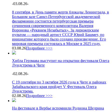
-
03.08.26
-
8 сентября, в День памяти жертв блокады Ленинграда, в
Большом зале Санкт-Петербургской академической
филармонии состоится петербургская премьера
сочинения современного композитора Валерия
Воронова «Реквием Незабытых». За дирижерским
пультом — народный артист СССР Юрий Башмет, по
инициативе которого было создано произведение. Его
мировая премьера состоялась в Москве в 2025 году.
03.08.26
Подробнее >>>
Хибла Герзмава выступит на открытии фестиваля Олега
Лундстрема в Чите
-
02.08.26
-
С 19 сентября по 3 октября 2026 года в Чите и районах
Забайкальского края пройдет V Фестиваль Олега
Лундстрема.
02.08.26
Подробнее >>>
На фестивале в Вербье вспомнили Родиона Щедрина