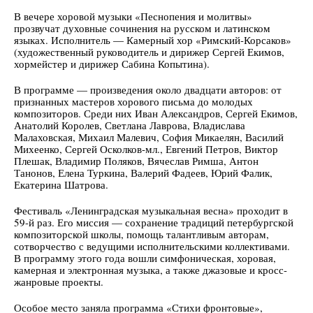
В вечере хоровой музыки «Песнопения и молитвы»
прозвучат духовные сочинения на русском и латинском
языках. Исполнитель — Камерный хор «Римский-Корсаков»
(художественный руководитель и дирижер Сергей Екимов,
хормейстер и дирижер Сабина Копытина).
В программе — произведения около двадцати авторов: от
признанных мастеров хорового письма до молодых
композиторов. Среди них Иван Александров, Сергей Екимов,
Анатолий Королев, Светлана Лаврова, Владислава
Малаховская, Михаил Малевич, София Микаелян, Василий
Михеенко, Сергей Осколков-мл., Евгений Петров, Виктор
Плешак, Владимир Поляков, Вячеслав Римша, Антон
Танонов, Елена Туркина, Валерий Фадеев, Юрий Фалик,
Екатерина Шатрова.
Фестиваль «Ленинградская музыкальная весна» проходит в
59-й раз. Его миссия — сохранение традиций петербургской
композиторской школы, помощь талантливым авторам,
сотворчество с ведущими исполнительскими коллективами.
В программу этого года вошли симфоническая, хоровая,
камерная и электронная музыка, а также джазовые и кросс-
жанровые проекты.
Особое место заняла программа «Стихи фронтовые»,