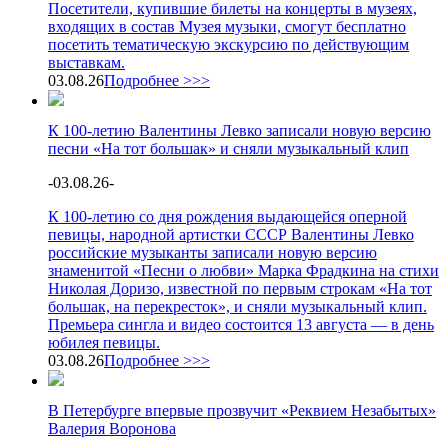
Посетители, купившие билеты на концерты в музеях,
входящих в состав Музея музыки, смогут бесплатно
посетить тематическую экскурсию по действующим
выставкам.
03.08.26
Подробнее >>>
К 100-летию Валентины Левко записали новую версию
песни «На тот большак» и сняли музыкальный клип
-
03.08.26
-
К 100-летию со дня рождения выдающейся оперной
певицы, народной артистки СССР Валентины Левко
российские музыканты записали новую версию
знаменитой «Песни о любви» Марка Фрадкина на стихи
Николая Доризо, известной по первым строкам «На тот
большак, на перекресток», и сняли музыкальный клип.
Премьера сингла и видео состоится 13 августа — в день
юбилея певицы.
03.08.26
Подробнее >>>
В Петербурге впервые прозвучит «Реквием Незабытых»
Валерия Воронова