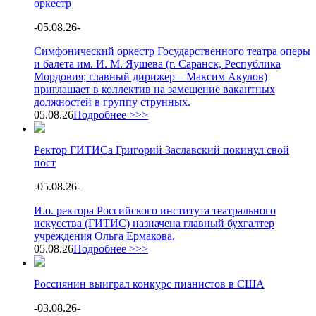
оркестр
-
05.08.26
-
Симфонический оркестр Государственного театра оперы
и балета им. И. М. Яушева (г. Саранск, Республика
Мордовия; главный дирижер – Максим Акулов)
приглашает в коллектив на замещение вакантных
должностей в группу струнных.
05.08.26
Подробнее >>>
Ректор ГИТИСа Григорий Заславский покинул свой
пост
-
05.08.26
-
И.о. ректора Российского института театрального
искусства (ГИТИС) назначена главный бухгалтер
учреждения Ольга Ермакова.
05.08.26
Подробнее >>>
Россиянин выиграл конкурс пианистов в США
-
03.08.26
-