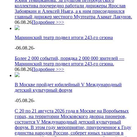
Юрия Темирканова. За пультом петербургского
коллектива поочередно работали дирижеры Ярослав
Забояркин и Алексей Ньяга, а к ним присоединился
главный дирижер местного Музтеатра Азамат Лакунов.
06.08.26
Подробнее >>>
Мариинский театр подвел итоги 243-го сезона
-
06.08.26
-
Более 2 000 событий, порядка 2 000 000 зрителей —
Мариинский театр подвел итоги 243-го сезона.
06.08.26
Подробнее >>>
В Москве пройдет юбилейный V Международный
детский культурный форум
-
05.08.26
-
С 20 по 21 августа 2026 года в Москве на Воробьевых
горах, на территории Московского дворца пионеров,
состоится V Международный детский культурный
форум. В этом году мероприятие, приуроченное к Году
единства народов России, соберет юных талантов в