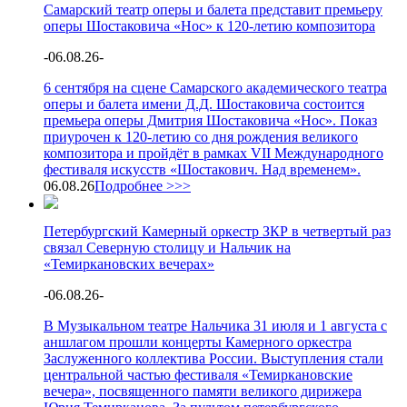
Самарский театр оперы и балета представит премьеру
оперы Шостаковича «Нос» к 120-летию композитора
-
06.08.26
-
6 сентября на сцене Самарского академического театра
оперы и балета имени Д.Д. Шостаковича состоится
премьера оперы Дмитрия Шостаковича «Нос». Показ
приурочен к 120-летию со дня рождения великого
композитора и пройдёт в рамках VII Международного
фестиваля искусств «Шостакович. Над временем».
06.08.26
Подробнее >>>
Петербургский Камерный оркестр ЗКР в четвертый раз
связал Северную столицу и Нальчик на
«Темиркановских вечерах»
-
06.08.26
-
В Музыкальном театре Нальчика 31 июля и 1 августа с
аншлагом прошли концерты Камерного оркестра
Заслуженного коллектива России. Выступления стали
центральной частью фестиваля «Темиркановские
вечера», посвященного памяти великого дирижера