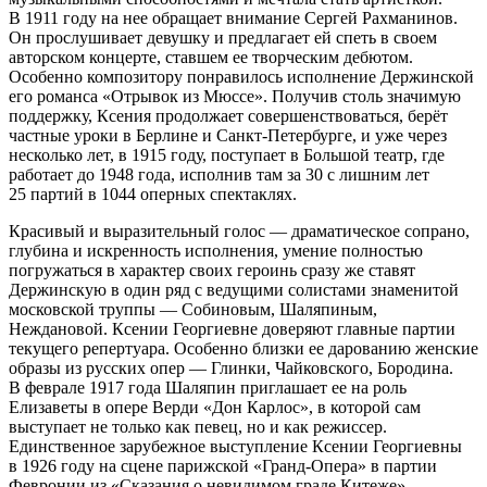
В 1911 году на нее обращает внимание Сергей Рахманинов.
Он прослушивает девушку и предлагает ей спеть в своем
авторском концерте, ставшем ее творческим дебютом.
Особенно композитору понравилось исполнение Держинской
его романса «Отрывок из Мюссе». Получив столь значимую
поддержку, Ксения продолжает совершенствоваться, берёт
частные уроки в Берлине и Санкт-Петербурге, и уже через
несколько лет, в 1915 году, поступает в Большой театр, где
работает до 1948 года, исполнив там за 30 с лишним лет
25 партий в 1044 оперных спектаклях.
Красивый и выразительный голос — драматическое сопрано,
глубина и искренность исполнения, умение полностью
погружаться в характер своих героинь сразу же ставят
Держинскую в один ряд с ведущими солистами знаменитой
московской труппы — Собиновым, Шаляпиным,
Неждановой. Ксении Георгиевне доверяют главные партии
текущего репертуара. Особенно близки ее дарованию женские
образы из русских опер — Глинки, Чайковского, Бородина.
В феврале 1917 года Шаляпин приглашает ее на роль
Елизаветы в опере Верди «Дон Карлос», в которой сам
выступает не только как певец, но и как режиссер.
Единственное зарубежное выступление Ксении Георгиевны
в 1926 году на сцене парижской «Гранд-Опера» в партии
Февронии из «Сказания о невидимом граде Китеже»