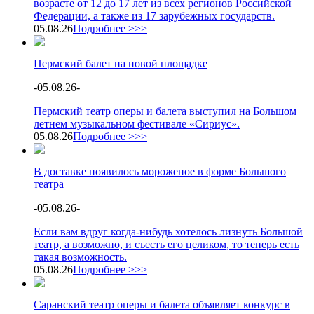
возрасте от 12 до 17 лет из всех регионов Российской
Федерации, а также из 17 зарубежных государств.
05.08.26
Подробнее >>>
Пермский балет на новой площадке
-
05.08.26
-
Пермский театр оперы и балета выступил на Большом
летнем музыкальном фестивале «Сириус».
05.08.26
Подробнее >>>
В доставке появилось мороженое в форме Большого
театра
-
05.08.26
-
Если вам вдруг когда-нибудь хотелось лизнуть Большой
театр, а возможно, и съесть его целиком, то теперь есть
такая возможность.
05.08.26
Подробнее >>>
Саранский театр оперы и балета объявляет конкурс в