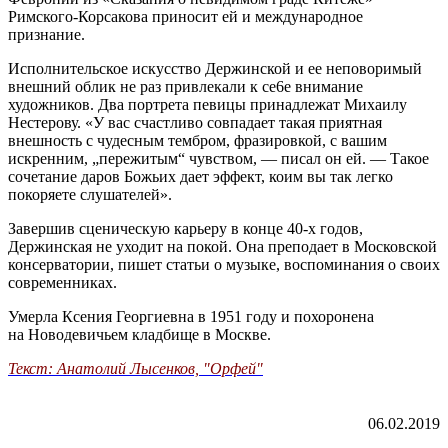
Римского-Корсакова приносит ей и международное
признание.
Исполнительское искусство Держинской и ее неповоримый
внешний облик не раз привлекали к се6е внимание
художников. Два портрета певицы принадлежат Михаилу
Нестерову. «У вас счастливо совпадает такая приятная
внешность с чудесным тембром, фразировкой, с вашим
искренним, „пережитым“ чувством, — писал он ей. — Такое
сочетание даров Божьих дает эффект, коим вы так легко
покоряете слушателей».
Завершив сценическую карьеру в конце 40-х годов,
Держинская не уходит на покой. Она преподает в Московской
консерватории, пишет статьи о музыке, воспоминания о своих
современниках.
Умерла Ксения Георгиевна в 1951 году и похоронена
на Новодевичьем кладбище в Москве.
Текст: Анатолий Лысенков, "Орфей"
06.02.2019