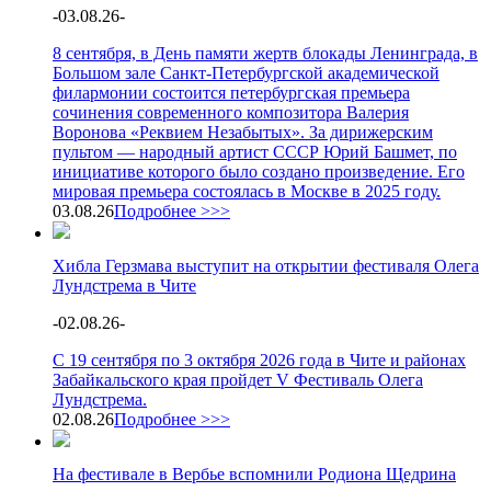
-
03.08.26
-
8 сентября, в День памяти жертв блокады Ленинграда, в
Большом зале Санкт-Петербургской академической
филармонии состоится петербургская премьера
сочинения современного композитора Валерия
Воронова «Реквием Незабытых». За дирижерским
пультом — народный артист СССР Юрий Башмет, по
инициативе которого было создано произведение. Его
мировая премьера состоялась в Москве в 2025 году.
03.08.26
Подробнее >>>
Хибла Герзмава выступит на открытии фестиваля Олега
Лундстрема в Чите
-
02.08.26
-
С 19 сентября по 3 октября 2026 года в Чите и районах
Забайкальского края пройдет V Фестиваль Олега
Лундстрема.
02.08.26
Подробнее >>>
На фестивале в Вербье вспомнили Родиона Щедрина