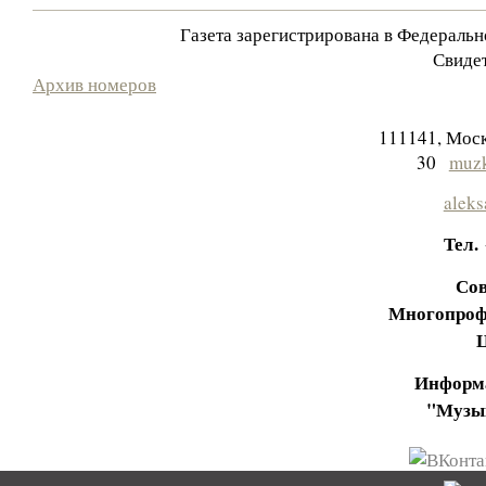
Газета зарегистрирована в Федераль
Свидет
Архив номеров
111141, Моск
30
muzk
aleks
Тел.
Сов
Многопроф
Информа
"Музы