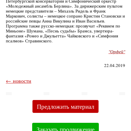
Петербургской консерватории и Симфонический оркестр
«Молодежный ансамбль Берлина». За дирижерским пультом
немецкие представители – Михаэль Ридель и Франк
Маркович, солисты – немецкое сопрано Кристин Становски и
российские певцы Анна Викулина и Иван Васильев.
Программа также русско-немецкая: прозвучат «Реквием по
Миньоне» Шумана, «Песнь судьбы» Брамса, увертюра-
фантазия «Ромео и Джульетта» Чайковского и «Симфония
псалмов» Стравинского.
"Орфей"
22.04.2019
← новости
Предложить материал
Заказать продвижение