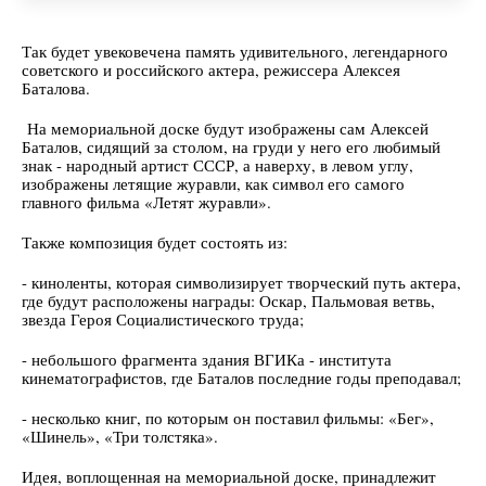
Так будет увековечена память удивительного, легендарного
советского и российского актера, режиссера Алексея
Баталова.
На мемориальной доске будут изображены сам Алексей
Баталов, сидящий за столом, на груди у него его любимый
знак - народный артист СССР, а наверху, в левом углу,
изображены летящие журавли, как символ его самого
главного фильма «Летят журавли».
Также композиция будет состоять из:
- киноленты, которая символизирует творческий путь актера,
где будут расположены награды: Оскар, Пальмовая ветвь,
звезда Героя Социалистического труда;
- небольшого фрагмента здания ВГИКа - института
кинематографистов, где Баталов последние годы преподавал;
- несколько книг, по которым он поставил фильмы: «Бег»,
«Шинель», «Три толстяка».
Идея, воплощенная на мемориальной доске, принадлежит