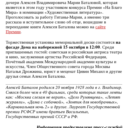
дочери Алексея Владимировича Марии Баталовой, которая
является в этом году участником конкурса Премии «На Благо
Мира» в номинации «Художественная литература».
Проголосовать за работу Гитаны-Марии, а именно три
рассказа и вступительное слово об отце, вошедшие в
переиздание книги Алексея Баталова можно на
сайте
Премии
.
на
Торжественная установка мемориальной доски состоится
фасаде Дома на набережной 15 октября в 12:00
. Среди
приглашенных гостей: советская и российская актриса театра
и кино, заслуженная артистка Российской Федерации,
Почётный академик Международной академии культуры и
искусства, Член Общественного совета города Москвы
Наталья Дрожжина, юрист и меценат Цивин Михаил и другие
друзья семьи Алексея Баталова.
Алексей Баталов родился 20 ноября 1928 года в г. Владимир.
Снялся более чем в 40 фильмах, среди которых такие ленты
как: «Москва слезам не верит», «Дело Румянцева», «Летят
журавли», «Дама с собачкой», «Зонтик для новобрачных»,
«Карнавальная ночь 2» и другие. Лауреат Государственной
премии РСФСР имени братьев Васильевых,
Государственных премий СССР и РФ.
Информация предоставлена пресс-службой