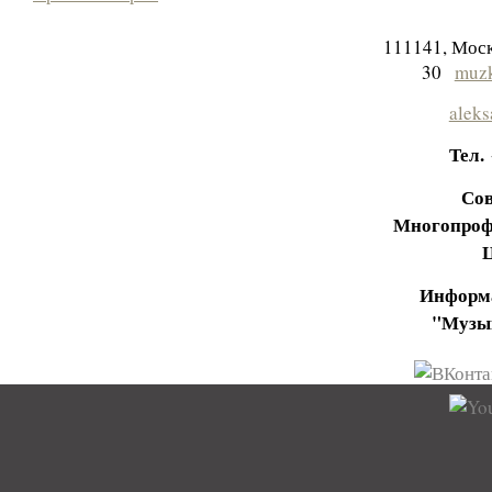
111141, Моск
30
muzk
aleks
Тел.
Сов
Многопроф
Информа
"Музы