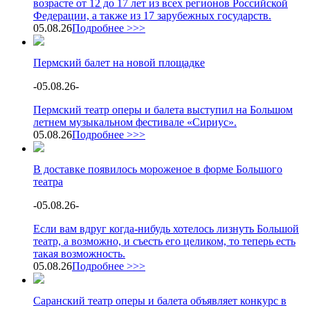
возрасте от 12 до 17 лет из всех регионов Российской
Федерации, а также из 17 зарубежных государств.
05.08.26
Подробнее >>>
Пермский балет на новой площадке
-
05.08.26
-
Пермский театр оперы и балета выступил на Большом
летнем музыкальном фестивале «Сириус».
05.08.26
Подробнее >>>
В доставке появилось мороженое в форме Большого
театра
-
05.08.26
-
Если вам вдруг когда-нибудь хотелось лизнуть Большой
театр, а возможно, и съесть его целиком, то теперь есть
такая возможность.
05.08.26
Подробнее >>>
Саранский театр оперы и балета объявляет конкурс в