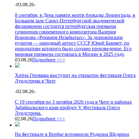
-
03.08.26
-
8 сентября, в День памяти жертв блокады Ленинграда, в
Большом зале Санкт-Петербургской академической
филармонии состоится петербургская премьера
сочинения современного композитора Валерия
Воронова «Реквием Незабытых». За дирижерским
пультом — народный артист СССР Юрий Башмет, по
инициативе которого было создано произведение. Его
мировая премьера состоялась в Москве в 2025 году.
03.08.26
Подробнее >>>
Хибла Герзмава выступит на открытии фестиваля Олега
Лундстрема в Чите
-
02.08.26
-
С 19 сентября по 3 октября 2026 года в Чите и районах
Забайкальского края пройдет V Фестиваль Олега
Лундстрема.
02.08.26
Подробнее >>>
На фестивале в Вербье вспомнили Родиона Щедрина