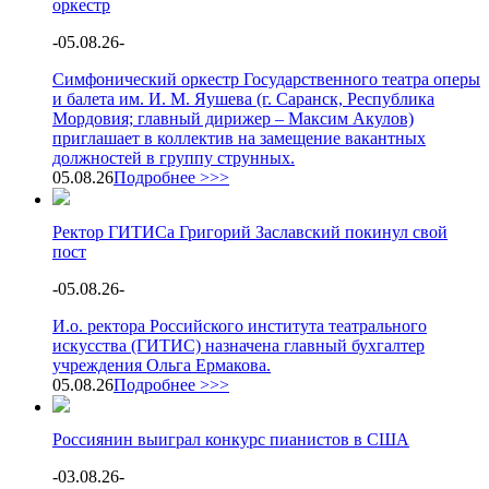
оркестр
-
05.08.26
-
Симфонический оркестр Государственного театра оперы
и балета им. И. М. Яушева (г. Саранск, Республика
Мордовия; главный дирижер – Максим Акулов)
приглашает в коллектив на замещение вакантных
должностей в группу струнных.
05.08.26
Подробнее >>>
Ректор ГИТИСа Григорий Заславский покинул свой
пост
-
05.08.26
-
И.о. ректора Российского института театрального
искусства (ГИТИС) назначена главный бухгалтер
учреждения Ольга Ермакова.
05.08.26
Подробнее >>>
Россиянин выиграл конкурс пианистов в США
-
03.08.26
-