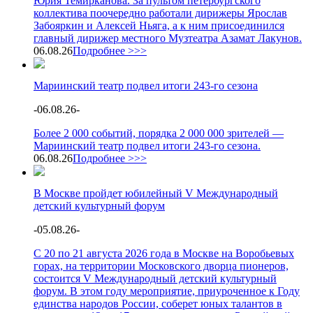
Юрия Темирканова. За пультом петербургского
коллектива поочередно работали дирижеры Ярослав
Забояркин и Алексей Ньяга, а к ним присоединился
главный дирижер местного Музтеатра Азамат Лакунов.
06.08.26
Подробнее >>>
Мариинский театр подвел итоги 243-го сезона
-
06.08.26
-
Более 2 000 событий, порядка 2 000 000 зрителей —
Мариинский театр подвел итоги 243-го сезона.
06.08.26
Подробнее >>>
В Москве пройдет юбилейный V Международный
детский культурный форум
-
05.08.26
-
С 20 по 21 августа 2026 года в Москве на Воробьевых
горах, на территории Московского дворца пионеров,
состоится V Международный детский культурный
форум. В этом году мероприятие, приуроченное к Году
единства народов России, соберет юных талантов в