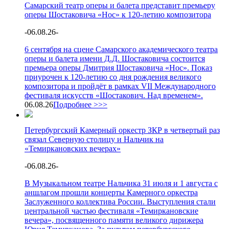
Самарский театр оперы и балета представит премьеру
оперы Шостаковича «Нос» к 120-летию композитора
-
06.08.26
-
6 сентября на сцене Самарского академического театра
оперы и балета имени Д.Д. Шостаковича состоится
премьера оперы Дмитрия Шостаковича «Нос». Показ
приурочен к 120-летию со дня рождения великого
композитора и пройдёт в рамках VII Международного
фестиваля искусств «Шостакович. Над временем».
06.08.26
Подробнее >>>
Петербургский Камерный оркестр ЗКР в четвертый раз
связал Северную столицу и Нальчик на
«Темиркановских вечерах»
-
06.08.26
-
В Музыкальном театре Нальчика 31 июля и 1 августа с
аншлагом прошли концерты Камерного оркестра
Заслуженного коллектива России. Выступления стали
центральной частью фестиваля «Темиркановские
вечера», посвященного памяти великого дирижера