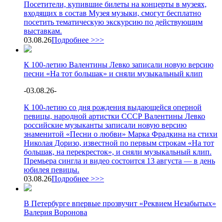
Посетители, купившие билеты на концерты в музеях,
входящих в состав Музея музыки, смогут бесплатно
посетить тематическую экскурсию по действующим
выставкам.
03.08.26
Подробнее >>>
К 100-летию Валентины Левко записали новую версию
песни «На тот большак» и сняли музыкальный клип
-
03.08.26
-
К 100-летию со дня рождения выдающейся оперной
певицы, народной артистки СССР Валентины Левко
российские музыканты записали новую версию
знаменитой «Песни о любви» Марка Фрадкина на стихи
Николая Доризо, известной по первым строкам «На тот
большак, на перекресток», и сняли музыкальный клип.
Премьера сингла и видео состоится 13 августа — в день
юбилея певицы.
03.08.26
Подробнее >>>
В Петербурге впервые прозвучит «Реквием Незабытых»
Валерия Воронова