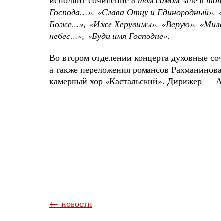
исполнит сочинение
в том самом
зале
в то
Господа…», «Слава Отцу и Единородный», 
Боже…», «Иже Херувимы», «Верую», «Милос
небес…», «Буди имя Господне».
Во втором отделении концерта духовные с
а также переложения романсов Рахманинова
камерный хор «Кастальский». Дирижер — А
← новости