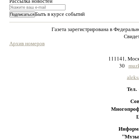
Рассылка новостей
Быть в курсе событий
Газета зарегистрирована в Федераль
Свидет
Архив номеров
111141, Моск
30
muzk
aleks
Тел.
Сов
Многопроф
Информа
"Музы