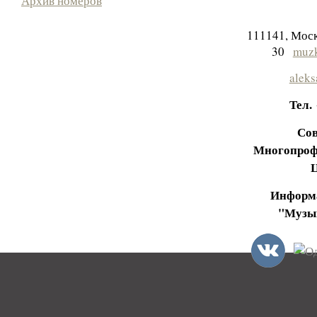
Архив номеров
111141, Моск
30
muzk
aleks
Тел.
Сов
Многопроф
Информа
"Музы