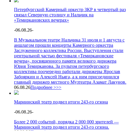
Петербургский Камерный оркестр ЗКР в четвертый раз
связал Северную столицу и Нальчик на
«Темиркановских вечерах»
-
06.08.26
-
В Музыкальном театре Нальчика 31 июля и 1 августа с
аншлагом прошли концерты Камерного оркестра
Заслуженного коллектива России. Выступления стали
центральной частью фестиваля «Темиркановские
вечера», посвященного памяти великого дирижера
Юрия Темирканова. За пультом петербургского
коллектива поочередно работали дирижеры Ярослав
Забояркин и Алексей Ньяга, а к ним присоединился
главный дирижер местного Музтеатра Азамат Лакунов.
06.08.26
Подробнее >>>
Мариинский театр подвел итоги 243-го сезона
-
06.08.26
-
Более 2 000 событий, порядка 2 000 000 зрителей —
Мариинский театр подвел итоги 243-го сезона.