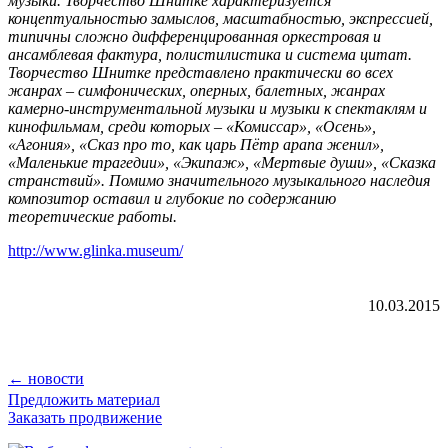
музыки. Творчество Шнитке характеризуется
концептуальностью замыслов, масштабностью, экспрессией,
типичны сложно дифференцированная оркестровая и
ансамблевая фактура, полистилистика и система цитат.
Творчество Шнитке представлено практически во всех
жанрах – симфонических, оперных, балетных, жанрах
камерно-инструментальной музыки и музыки к спектаклям и
кинофильмам, среди которых – «Комиссар», «Осень»,
«Агония», «Сказ про то, как царь Пётр арапа женил»,
«Маленькие трагедии», «Экипаж», «Мертвые души», «Сказка
странствий». Помимо значительного музыкального наследия
композитор оставил и глубокие по содержанию
теоретические работы.
http://www.glinka.museum/
10.03.2015
← новости
Предложить материал
Заказать продвижение