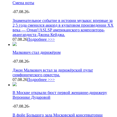
Смена ноты
-
07.08.26
-
Знаменательное событие в истории музыки: впервые за
2,5 года сменился аккорд в культовом произведении XX
века — Organ²/ASLSP американского композитора-
авангардиста Джона Кейджа.
07.08.26
Подробнее >>>
Малкович стал дирижёром
-
07.08.26
-
Джон Малкович встал за дирижёрский пульт
симфонического оркестра.
07.08.26
Подробнее >>>
В Москве открыли бюст первой женщине-дирижеру
Веронике Дударовой
-
07.08.26
-
В фойе Большого зала Московской консерватории