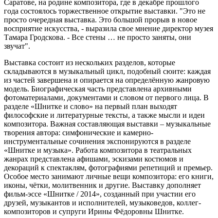
Саратове, на родине композитора, где в декабре прошлого
года состоялось торжественное открытие выставки. "Это не
просто очередная выставка. Это большой прорыв в новое
восприятие искусства, - выразила свое мнение директор музея
Тамара Гродскова. - Все стены … не просто заняты, они
звучат".
Выставка состоит из нескольких разделов, которые
складываются в музыкальный цикл, подобный сюите: каждая
из частей завершена и опирается на определённую жанровую
модель. Биографическая часть представлена архивными
фотоматериалами, документами и словом от первого лица. В
разделе «Шнитке и слово» на первый план выходят
философские и литературные тексты, а также мысли и идеи
композитора. Важная составляющая выставки – музыкальные
творения автора: симфонические и камерно-
инструментальные сочинения экспонируются в разделе
«Шнитке и музыка». Работа композитора в театральных
жанрах представлена афишами, эскизами костюмов и
декораций к спектаклям, фотографиями репетиций и премьер.
Особое место занимают личные вещи композитора: его книги,
иконы, чётки, молитвенник и другие. Выставку дополняет
фильм-эссе «Шнитке / 2014», созданный при участии его
друзей, музыкантов и исполнителей, музыковедов, коллег-
композиторов и супруги Ирины Фёдоровны Шнитке.