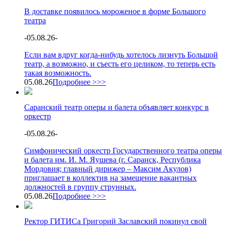
В доставке появилось мороженое в форме Большого
театра
-
05.08.26
-
Если вам вдруг когда-нибудь хотелось лизнуть Большой
театр, а возможно, и съесть его целиком, то теперь есть
такая возможность.
05.08.26
Подробнее >>>
Саранский театр оперы и балета объявляет конкурс в
оркестр
-
05.08.26
-
Симфонический оркестр Государственного театра оперы
и балета им. И. М. Яушева (г. Саранск, Республика
Мордовия; главный дирижер – Максим Акулов)
приглашает в коллектив на замещение вакантных
должностей в группу струнных.
05.08.26
Подробнее >>>
Ректор ГИТИСа Григорий Заславский покинул свой