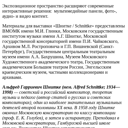
Экспозиционное пространство расширяют современные
интерактивные решения: мультимедийные панели, фото-,
аудио- и видео контент.
Материалы для выставки «Шнитке / Schnittke» предоставлены
ВМОМК имени М.И. Глинки, Московским государственным
институтом музыки имени А.Г. Шнитке, Московской
государственной консерваторией имени П.И. Чайковского,
Архивом М.Л. Ростроповича и Г.П. Вишневской (Санкт-
Петербург), Государственным центральным театральным
музеем имени А.А. Бахрушина, Музеем Московского
Художественного академического театра, Государственным
академическим Большим театром России, Энгельсским
краеведческим музеем, частными коллекционерами и
архивами.
Альфред Гарриевич Шнитке (нем. Alfred Schnittke; 1934—
1998)
— советский и российский композитор, теоретик
музыки и педагог (автор статей о русских и советских
композиторах), один из наиболее значительных музыкальных
деятелей второй половины XX века. В 1958 году Шнитке
окончил Московскую консерваторию по классу композиции
(проф. Е. К. Голубев), а затем и аспирантуру. Преподавал в
Московской консерватории, Гамбургской высшей школе