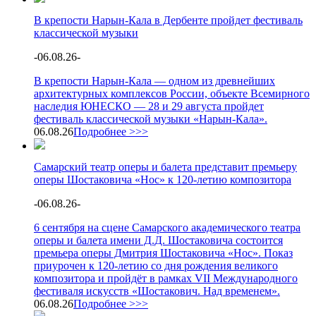
В крепости Нарын-Кала в Дербенте пройдет фестиваль
классической музыки
-
06.08.26
-
В крепости Нарын-Кала — одном из древнейших
архитектурных комплексов России, объекте Всемирного
наследия ЮНЕСКО — 28 и 29 августа пройдет
фестиваль классической музыки «Нарын-Кала».
06.08.26
Подробнее >>>
Самарский театр оперы и балета представит премьеру
оперы Шостаковича «Нос» к 120-летию композитора
-
06.08.26
-
6 сентября на сцене Самарского академического театра
оперы и балета имени Д.Д. Шостаковича состоится
премьера оперы Дмитрия Шостаковича «Нос». Показ
приурочен к 120-летию со дня рождения великого
композитора и пройдёт в рамках VII Международного
фестиваля искусств «Шостакович. Над временем».
06.08.26
Подробнее >>>