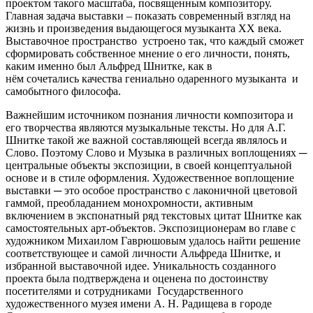
проектом такого масштаба, посвященным композитору.
Главная задача выставки – показать современный взгляд на
жизнь и произведения выдающегося музыканта ХХ века.
Выставочное пространство устроено так, что каждый сможет
сформировать собственное мнение о его личности, понять,
каким именно был Альфред Шнитке, как в
нём сочетались качества гениально одаренного музыканта и
самобытного философа.
Важнейшим источником познания личности композитора и
его творчества являются музыкальные тексты. Но для А.Г.
Шнитке такой же важной составляющей всегда являлось и
Слово. Поэтому Слово и Музыка в различных воплощениях ─
центральные объекты экспозиции, в своей концептуальной
основе и в стиле оформления. Художественное воплощение
выставки ─ это особое пространство с лаконичной цветовой
гаммой, преобладанием монохромности, активным
включением в экспонатный ряд текстовых цитат Шнитке как
самостоятельных арт-объектов. Экспозиционерам во главе с
художником Михаилом Гаврюшовым удалось найти решение
соответствующее и самой личности Альфреда Шнитке, и
избранной выставочной идее. Уникальность созданного
проекта была подтверждена и оценена по достоинству
посетителями и сотрудниками Государственного
художественного музея имени А. Н. Радищева в городе