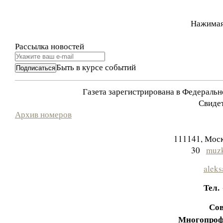
Нажимая
Рассылка новостей
Быть в курсе событий
Газета зарегистрирована в Федераль
Свидет
Архив номеров
111141, Моск
30
muzk
aleks
Тел.
Сов
Многопроф