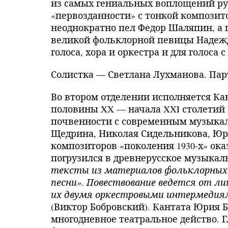
из самых гениальных воплощений ру
«первозданности» с тонкой композит
неоднократно пел Федор Шаляпин, а
великой фольклорной певицы Надежд
голоса, хора и оркестра и для голос
Солистка — Светлана Лухманова. Па
Во втором отделении исполняется Кан
половины
XX
— начала
XXI
столетий 
почвенности с современным музыкал
Щедрина, Николая Сидельникова, Юри
композиторов «поколения 1930-х» оказ
погрузился в древнерусское музыкаль
тексты из материалов фольклорных э
песни». Повествование ведется от л
их двумя оркестровыми интермедиям
(Виктор Бобровский). Кантата Юрия Б
многодневное театральное действо. 