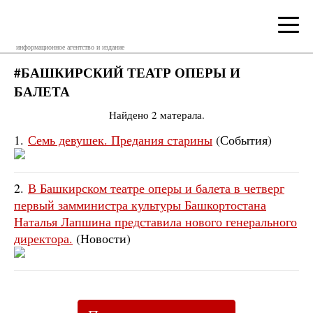
информационное агентство и издание
#БАШКИРСКИЙ ТЕАТР ОПЕРЫ И
БАЛЕТА
Найдено 2 матерала.
1.
Семь девушек. Предания старины
(События)
2.
В Башкирском театре оперы и балета в четверг
первый замминистра культуры Башкортостана
Наталья Лапшина представила нового генерального
директора.
(Новости)