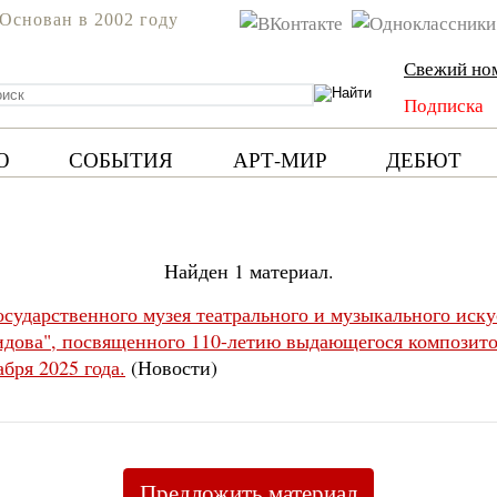
Основан в 2002 году
Свежий но
Подписка
Ю
СОБЫТИЯ
АРТ-МИР
ДЕБЮТ
Найден 1 материал.
осударственного музея театрального и музыкального иску
дова", посвященного 110-летию выдающегося композито
бря 2025 года.
(Новости)
Предложить материал