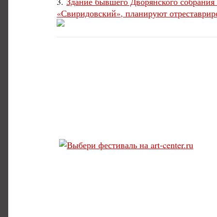
3.
Здание бывшего Дворянского собрания X
«Свиридовский», планируют отреставрир