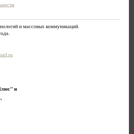
ьности
хнологий и массовых коммуникаций.
ода.
ail.ru
Плюс" и
"