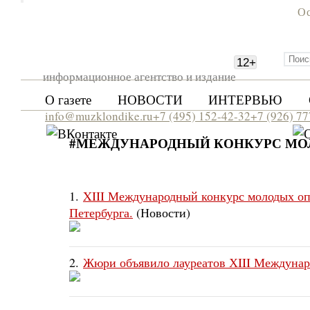
Ос
12
+
информационное агентство и издание
О газете
НОВОСТИ
ИНТЕРВЬЮ
info@muzklondike.ru
+7 (495) 152-42-32
+7 (926) 7
#МЕЖДУНАРОДНЫЙ КОНКУРС МО
1.
XIII Международный конкурс молодых оп
Петербурга.
(Новости)
2.
Жюри объявило лауреатов ХIII Междунар