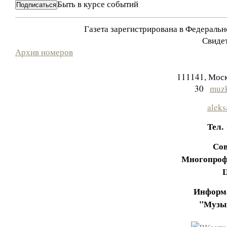
Быть в курсе событий
Газета зарегистрирована в Федераль
Свидет
Архив номеров
111141, Моск
30
muzk
aleks
Тел.
Сов
Многопроф
Информа
"Музы