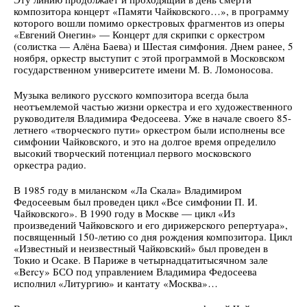
композитора концерт «Памяти Чайковского…», в программу
которого вошли помимо оркестровых фрагментов из оперы
«Евгений Онегин» — Концерт для скрипки с оркестром
(солистка — Алёна Баева) и Шестая симфония. Днем ранее, 5
ноября, оркестр выступит с этой программой в Московском
государственном университете имени М. В. Ломоносова.
Музыка великого русского композитора всегда была
неотъемлемой частью жизни оркестра и его художественного
руководителя Владимира Федосеева. Уже в начале своего 85-
летнего «творческого пути» оркестром были исполнены все
симфонии Чайковского, и это на долгое время определило
высокий творческий потенциал первого московского
оркестра радио.
В 1985 году в миланском «Ла Скала» Владимиром
Федосеевым был проведен цикл «Все симфонии П. И.
Чайковского». В 1990 году в Москве — цикл «Из
произведений Чайковского и его дирижерского репертуара»,
посвященный 150-летию со дня рождения композитора. Цикл
«Известный и неизвестный Чайковский» был проведен в
Токио и Осаке. В Париже в четырнадцатитысячном зале
«Bercy» БСО под управлением Владимира Федосеева
исполнил «Литургию» и кантату «Москва»…