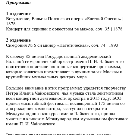
Программа:
1 отделение
Вступление, Вальс и Полонез из оперы «Евгений Онегин» |
1878
Концерт для скрипки с оркестром ре мажор, соч. 35 | 1878
2 отделение
Симфония № 6 си минор «Патетическая», соч. 74 | 1893
К своему 85-летию Государственный академический
Большой симфонический оркестр имени П. И. Чайковского
подготовил поистине роскошные концертные программы,
которые коллектив представляет в лучших залах Москвы и
крупнейших музыкальных центрах мира.
Большое внимание в этих программах уделяется творчеству
Петра Ильича Чайковского, чья музыка стала лейтмотивом
всей концертной деятельности оркестра в 2015 году: БСО
провел масштабный фестиваль, посвященный 175-летию со
дня рождения композитора, выступил на открытии
Международного конкурса имени Чайковского, принял
участие в клинском Международном музыкальном фестивале
имени П. И. Чайковского.
Эту линию продолжает и проходящий в день смерти