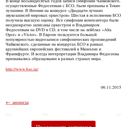
В конце восьмидесятых годов записи симфоний Чайковского,
осуществленные Федосеевым с БСО, были признаны в Токио
лучшими. В Японии на конкурсе «Двадцати лучших
звукозаписей мировых оркестров» Шестая в исполнении БСО
получила высшую оценку. Все симфонии композитора были
неоднократно записаны оркестром и Владимиром
Федосеевым на DVD и СD, в том числе на лейблах «Alta
Oper» и «Victor». В Европе пользуются большой
популярностью видеозаписи симфонических произведений
Чайковского, сделанные на концертах БСО в рамках
крупнейших европейских фестивалей в Мюнхене и
Франкфурте. И всегда интерпретации Владимира Федосеева
признавались образцовыми в разных странах мира.
http://www.bso.ru/
06.11.2015
← анонсы