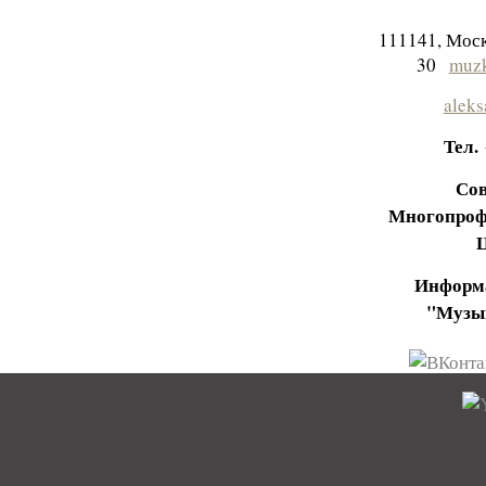
111141, Моск
30
muzk
aleks
Тел.
Сов
Многопроф
Информа
"Музы