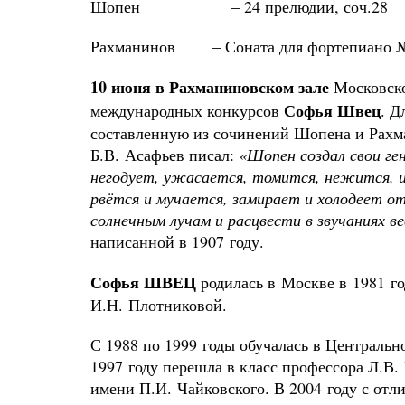
Шопен – 24 прелюдии, соч.28
Рахманинов – Соната для фортепиано №1
10 июня в Рахманиновском зале
Московско
Софья Швец
международных конкурсов
. Д
составленную из сочинений Шопена и Рахма
Б.В. Асафьев писал:
«Шопен создал свои ге
негодует, ужасается, томится, нежится, и
рвётся и мучается, замирает и холодеет от
солнечным лучам и расцвести в звучаниях в
написанной в 1907 году.
Софья ШВЕЦ
родилась в Москве в 1981 го
И.Н. Плотниковой.
С 1988 по 1999 годы обучалась в Центральн
1997 году перешла в класс профессора Л.В.
имени П.И. Чайковского. В 2004 году с от