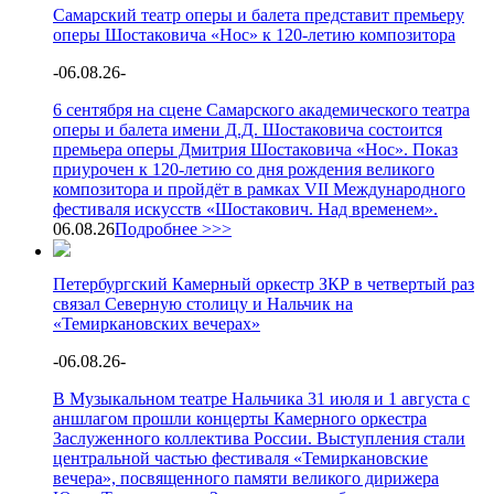
Самарский театр оперы и балета представит премьеру
оперы Шостаковича «Нос» к 120-летию композитора
-
06.08.26
-
6 сентября на сцене Самарского академического театра
оперы и балета имени Д.Д. Шостаковича состоится
премьера оперы Дмитрия Шостаковича «Нос». Показ
приурочен к 120-летию со дня рождения великого
композитора и пройдёт в рамках VII Международного
фестиваля искусств «Шостакович. Над временем».
06.08.26
Подробнее >>>
Петербургский Камерный оркестр ЗКР в четвертый раз
связал Северную столицу и Нальчик на
«Темиркановских вечерах»
-
06.08.26
-
В Музыкальном театре Нальчика 31 июля и 1 августа с
аншлагом прошли концерты Камерного оркестра
Заслуженного коллектива России. Выступления стали
центральной частью фестиваля «Темиркановские
вечера», посвященного памяти великого дирижера