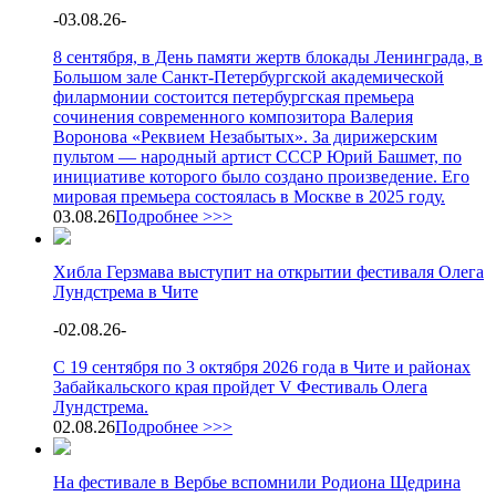
-
03.08.26
-
8 сентября, в День памяти жертв блокады Ленинграда, в
Большом зале Санкт-Петербургской академической
филармонии состоится петербургская премьера
сочинения современного композитора Валерия
Воронова «Реквием Незабытых». За дирижерским
пультом — народный артист СССР Юрий Башмет, по
инициативе которого было создано произведение. Его
мировая премьера состоялась в Москве в 2025 году.
03.08.26
Подробнее >>>
Хибла Герзмава выступит на открытии фестиваля Олега
Лундстрема в Чите
-
02.08.26
-
С 19 сентября по 3 октября 2026 года в Чите и районах
Забайкальского края пройдет V Фестиваль Олега
Лундстрема.
02.08.26
Подробнее >>>
На фестивале в Вербье вспомнили Родиона Щедрина