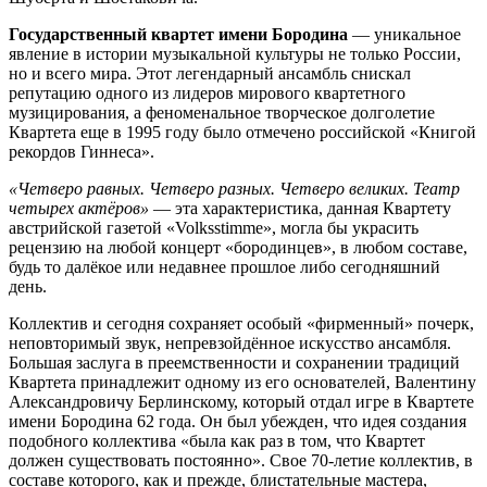
Государственный квартет имени Бородина
— уникальное
явление в истории музыкальной культуры не только России,
но и всего мира. Этот легендарный ансамбль снискал
репутацию одного из лидеров мирового квартетного
музицирования, а феноменальное творческое долголетие
Квартета еще в 1995 году было отмечено российской «Книгой
рекордов Гиннеса».
«Четверо равных. Четверо разных. Четверо великих. Театр
четырех актёров»
— эта характеристика, данная Квартету
австрийской газетой «Volksstimme», могла бы украсить
рецензию на любой концерт «бородинцев», в любом составе,
будь то далёкое или недавнее прошлое либо сегодняшний
день.
Коллектив и сегодня сохраняет особый «фирменный» почерк,
неповторимый звук, непревзойдённое искусство ансамбля.
Большая заслуга в преемственности и сохранении традиций
Квартета принадлежит одному из его основателей, Валентину
Александровичу Берлинскому, который отдал игре в Квартете
имени Бородина 62 года. Он был убежден, что идея создания
подобного коллектива «была как раз в том, что Квартет
должен существовать постоянно». Свое 70-летие коллектив, в
составе которого, как и прежде, блистательные мастера,