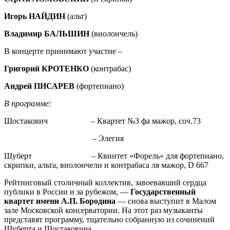
Игорь НАЙДИН
(альт)
Владимир БАЛЬШИН
(виолончель)
В концерте принимают участие –
Григорий КРОТЕНКО
(контрабас)
Андрей ПИС
АРЕВ
(фортепиано)
В программе:
Шостакович – Квартет №3 фа мажор, соч.73
– Элегия
Шуберт – Квинтет «Форель» для фортепиано,
скрипки, альта, виолончели и контрабаса ля мажор, D 667
Рейтинговый столичный коллектив, завоевавший сердца
публики в России и за рубежом, —
Государственный
квартет имени А.П. Бородина
— снова выступит в Малом
зале Московской консерватории. На этот раз музыканты
представят программу, тщательно собранную из сочинений
Шуберта и Шостаковича.