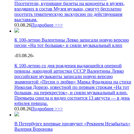
Посетители, купившие билеты на концерты в музеях,
входящих в состав Музея музыки, смогут бесплатно
посетить тематическую экскурсию по действующим
выставкам.
03.08.26
Подробнее >>>
К 100-летию Валентины Левко записали новую версию
песни «На тот большак» и сняли музыкальный клип
-
03.08.26
-
К 100-летию со дня рождения выдающейся оперной
певицы, народной артистки СССР Валентины Левко
российские музыканты записали новую версию
знаменитой «Песни о любви» Марка Фрадкина на стихи
Николая Доризо, известной по первым строкам «На тот
большак, на перекресток», и сняли музыкальный клип.
Премьера сингла и видео состоится 13 августа — в день
юбилея певицы.
03.08.26
Подробнее >>>
В Петербурге впервые прозвучит «Реквием Незабытых»
Валерия Воронова