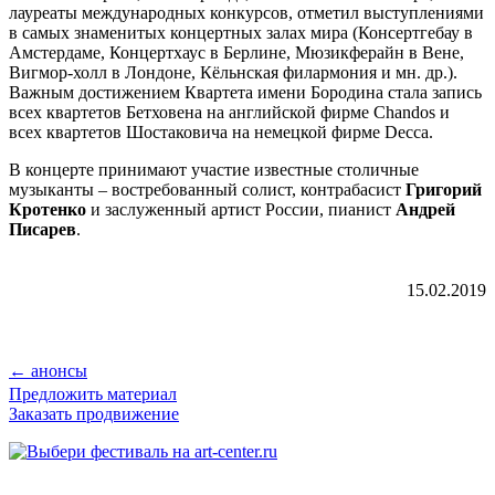
лауреаты международных конкурсов, отметил выступлениями
в самых знаменитых концертных залах мира (Консертгебау в
Амстердаме, Концертхаус в Берлине, Мюзикферайн в Вене,
Вигмор-холл в Лондоне, Кёльнская филармония и мн. др.).
Важным достижением Квартета имени Бородина стала запись
всех квартетов Бетховена на английской фирмe Chandos и
всех квартетов Шостаковича на немецкой фирме Decca.
В концерте принимают участие известные столичные
музыканты – востребованный солист, контрабасист
Григорий
Кротенко
и заслуженный артист России, пианист
Андрей
Писарев
.
15.02.2019
← анонсы
Предложить материал
Заказать продвижение