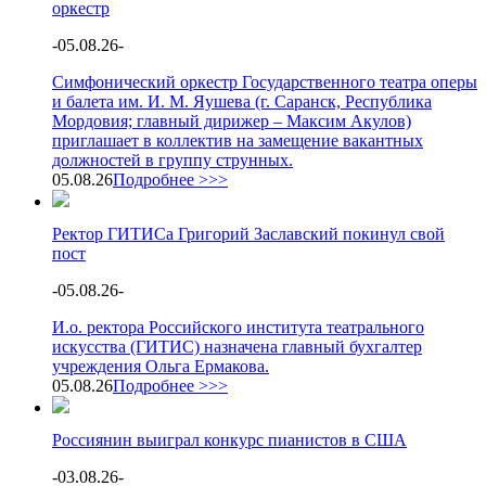
оркестр
-
05.08.26
-
Симфонический оркестр Государственного театра оперы
и балета им. И. М. Яушева (г. Саранск, Республика
Мордовия; главный дирижер – Максим Акулов)
приглашает в коллектив на замещение вакантных
должностей в группу струнных.
05.08.26
Подробнее >>>
Ректор ГИТИСа Григорий Заславский покинул свой
пост
-
05.08.26
-
И.о. ректора Российского института театрального
искусства (ГИТИС) назначена главный бухгалтер
учреждения Ольга Ермакова.
05.08.26
Подробнее >>>
Россиянин выиграл конкурс пианистов в США
-
03.08.26
-