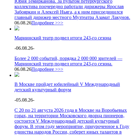
Юрия Темирканова. За пультом петербургского
коллектива поочередно работали дирижеры Ярослав
Забояркин и Алексей Ньяга, а к ним присоединился
главный дирижер местного Музтеатра Азамат Лакунов.
06.08.26
Подробнее >>>
Мариинский театр подвел итоги 243-го сезона
-
06.08.26
-
Более 2 000 событий, порядка 2 000 000 зрителей —
Мариинский театр подвел итоги 243-го сезона.
06.08.26
Подробнее >>>
В Москве пройдет юбилейный V Международный
детский культурный форум
-
05.08.26
-
С 20 по 21 августа 2026 года в Москве на Воробьевых
горах, на территории Московского дворца пионеров,
состоится V Международный детский культурный
форум. В этом году мероприятие, приуроченное к Году
единства народов России, соберет юных талантов в