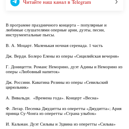
Читайте наш канал в Telegram
В программе праздничного концерта – популярные и
любимые слушателями оперные арии, дуэты, песни,
инструментальные пьесы.
В. А. Моцарт. Маленькая ночная серенада. 1 часть
Дж. Верди. Болеро Елены из оперы «Сицилийская вечерня»
Г. Доницетти. Романс Неморино, дуэт Адины и Неморино из
оперы «Любовный напиток»
Дж. Россини. Каватина Розины из оперы «Севильский
цирюльник»
А. Вивальди. «Времена года». Концерт «Весна»
Ф. Легар. Песенка Джудитты из оперетты «Джудитта»; Ария
принца Су-Чонга из оперетты «Страна улыбок»
И. Кальман. Дуэт Сильвы и Эдвина из оперетты «Сильва»