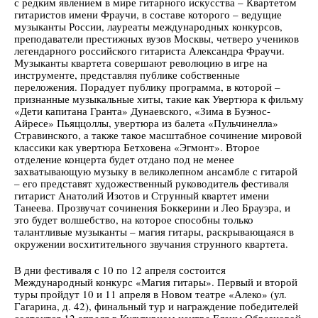
с редким явлением в мире гитарного искусства – Квартетом
гитаристов имени Фраучи, в составе которого – ведущие
музыканты России, лауреаты международных конкурсов,
преподаватели престижных вузов Москвы, четверо учеников
легендарного российского гитариста Александра Фраучи.
Музыканты квартета совершают революцию в игре на
инструменте, представляя публике собственные
переложения. Порадует публику программа, в которой –
признанные музыкальные хиты, такие как Увертюра к фильму
«Дети капитана Гранта» Дунаевского, «Зима в Буэнос-
Айресе» Пьяццоллы, увертюра из балета «Пульчинелла»
Стравинского, а также такое масштабное сочинение мировой
классики как увертюра Бетховена «Эгмонт». Второе
отделение концерта будет отдано под не менее
захватывающую музыку в великолепном ансамбле с гитарой
– его представят художественный руководитель фестиваля
гитарист Анатолий Изотов и Струнный квартет имени
Танеева. Прозвучат сочинения Боккерини и Лео Брауэра, и
это будет волшебство, на которое способны только
талантливые музыканты – магия гитары, раскрывающаяся в
окружении восхитительного звучания струнного квартета.
В дни фестиваля с 10 по 12 апреля состоится
Международный конкурс «Магия гитары». Первый и второй
туры пройдут 10 и 11 апреля в Новом театре «Алеко» (ул.
Гагарина, д. 42), финальный тур и награждение победителей