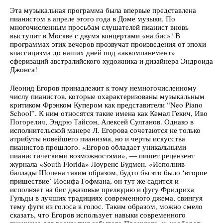
Эта музыкальная программа была впервые представлена
пианистом в апреле этого года в Доме музыки. По
многочисленным просьбам слушателей пианист вновь
выступит в Москве с двумя концертами «на бис»! В
программах этих вечеров прозвучат произведения от эпохи
классицизма до наших дней под «аккомпанемент»
сферизаций австралийского художника и дизайнера Эндроида
Джонса!
Леонид Егоров принадлежит к тому немногочисленному
числу пианистов, которые охарактеризованы музыкальным
критиком Фрэнком Купером как представители “Neo Piano
School”. К ним относятся такие имена как Кемал Гекич, Иво
Погорелич, Эндрю Тайсон, Алексей Султанов. Однако в
исполнительской манере Л. Егорова сочетаются не только
атрибуты новейшего пианизма, но и черты искусства
пианистов прошлого. «Егоров обладает уникальными
пианистическими возможностями», — пишет рецензент
журнала «South Florida» Лоуренс Будмен. «Исполнив
баллады Шопена таким образом, будто бы это было ‘второе
пришествие’ Иосифа Гофмана, он тут же садится и
исполняет на бис джазовые прелюдию и фугу Фридриха
Гульды в лучших традициях современного джема, свингуя
тему фуги из голоса в голос. Таким образом, можно смело
сказать, что Егоров использует навыки современного