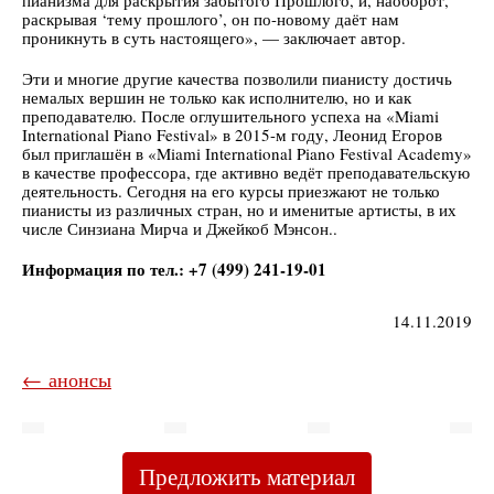
пианизма для раскрытия забытого Прошлого, и, наоборот,
раскрывая ‘тему прошлого’, он по-новому даёт нам
проникнуть в суть настоящего», — заключает автор.
Эти и многие другие качества позволили пианисту достичь
немалых вершин не только как исполнителю, но и как
преподавателю. После оглушительного успеха на «Miami
International Piano Festival» в 2015-м году, Леонид Егоров
был приглашён в «Miami International Piano Festival Academy»
в качестве профессора, где активно ведёт преподавательскую
деятельность. Сегодня на его курсы приезжают не только
пианисты из различных стран, но и именитые артисты, в их
числе Синзиана Мирча и Джейкоб Мэнсон..
Информация по тел.: +7 (499) 241-19-01
14.11.2019
← анонсы
Предложить материал