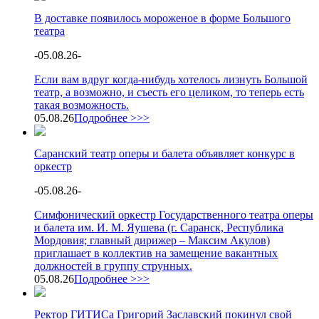
В доставке появилось мороженое в форме Большого
театра
-
05.08.26
-
Если вам вдруг когда-нибудь хотелось лизнуть Большой
театр, а возможно, и съесть его целиком, то теперь есть
такая возможность.
05.08.26
Подробнее >>>
Саранский театр оперы и балета объявляет конкурс в
оркестр
-
05.08.26
-
Симфонический оркестр Государственного театра оперы
и балета им. И. М. Яушева (г. Саранск, Республика
Мордовия; главный дирижер – Максим Акулов)
приглашает в коллектив на замещение вакантных
должностей в группу струнных.
05.08.26
Подробнее >>>
Ректор ГИТИСа Григорий Заславский покинул свой