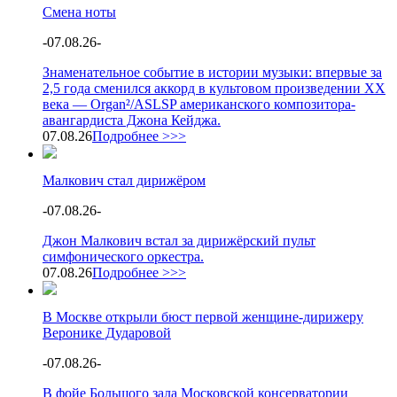
Смена ноты
-
07.08.26
-
Знаменательное событие в истории музыки: впервые за
2,5 года сменился аккорд в культовом произведении XX
века — Organ²/ASLSP американского композитора-
авангардиста Джона Кейджа.
07.08.26
Подробнее >>>
Малкович стал дирижёром
-
07.08.26
-
Джон Малкович встал за дирижёрский пульт
симфонического оркестра.
07.08.26
Подробнее >>>
В Москве открыли бюст первой женщине-дирижеру
Веронике Дударовой
-
07.08.26
-
В фойе Большого зала Московской консерватории