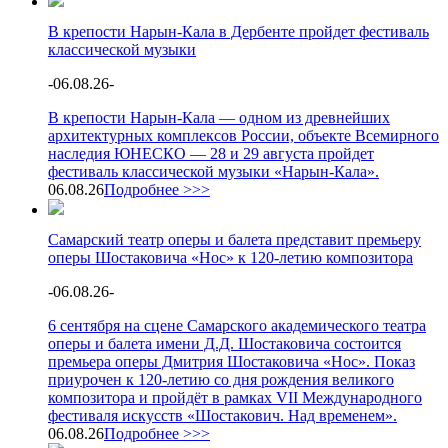
В крепости Нарын-Кала в Дербенте пройдет фестиваль
классической музыки
-
06.08.26
-
В крепости Нарын-Кала — одном из древнейших
архитектурных комплексов России, объекте Всемирного
наследия ЮНЕСКО — 28 и 29 августа пройдет
фестиваль классической музыки «Нарын-Кала».
06.08.26
Подробнее >>>
Самарский театр оперы и балета представит премьеру
оперы Шостаковича «Нос» к 120-летию композитора
-
06.08.26
-
6 сентября на сцене Самарского академического театра
оперы и балета имени Д.Д. Шостаковича состоится
премьера оперы Дмитрия Шостаковича «Нос». Показ
приурочен к 120-летию со дня рождения великого
композитора и пройдёт в рамках VII Международного
фестиваля искусств «Шостакович. Над временем».
06.08.26
Подробнее >>>