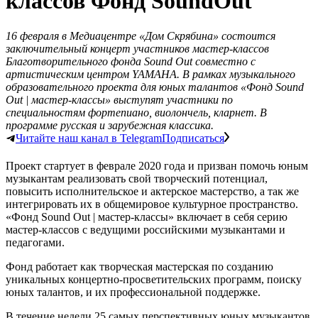
классов Фонд SoundOut
16 февраля в Медиацентре «Дом Скрябина» состоится
заключительный концерт участников мастер-классов
Благотворительного фонда Sound Out совместно с
артистическим центром YAMAHA. В рамках музыкального
образовательного проекта для юных талантов «Фонд Sound
Out | мастер-классы» выступят участники по
специальностям фортепиано, виолончель, кларнет. В
программе русская и зарубежная классика.
Читайте наш канал в Telegram
Подписаться
Проект стартует в феврале 2020 года и призван помочь юным
музыкантам реализовать свой творческий потенциал,
повысить исполнительское и актерское мастерство, а так же
интегрировать их в общемировое культурное пространство.
«Фонд Sound Out | мастер-классы» включает в себя серию
мастер-классов с ведущими российскими музыкантами и
педагогами.
Фонд работает как творческая мастерская по созданию
уникальных концертно-просветительских программ, поиску
юных талантов, и их профессиональной поддержке.
В течение недели 25 самых перспективных юных музыкантов