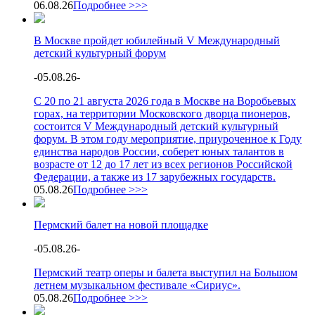
06.08.26
Подробнее >>>
В Москве пройдет юбилейный V Международный
детский культурный форум
-
05.08.26
-
С 20 по 21 августа 2026 года в Москве на Воробьевых
горах, на территории Московского дворца пионеров,
состоится V Международный детский культурный
форум. В этом году мероприятие, приуроченное к Году
единства народов России, соберет юных талантов в
возрасте от 12 до 17 лет из всех регионов Российской
Федерации, а также из 17 зарубежных государств.
05.08.26
Подробнее >>>
Пермский балет на новой площадке
-
05.08.26
-
Пермский театр оперы и балета выступил на Большом
летнем музыкальном фестивале «Сириус».
05.08.26
Подробнее >>>