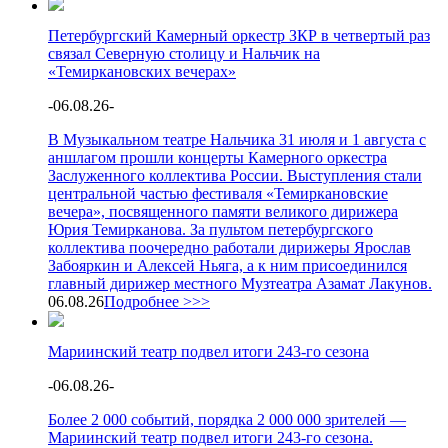
Петербургский Камерный оркестр ЗКР в четвертый раз
связал Северную столицу и Нальчик на
«Темиркановских вечерах»
-
06.08.26
-
В Музыкальном театре Нальчика 31 июля и 1 августа с
аншлагом прошли концерты Камерного оркестра
Заслуженного коллектива России. Выступления стали
центральной частью фестиваля «Темиркановские
вечера», посвященного памяти великого дирижера
Юрия Темирканова. За пультом петербургского
коллектива поочередно работали дирижеры Ярослав
Забояркин и Алексей Ньяга, а к ним присоединился
главный дирижер местного Музтеатра Азамат Лакунов.
06.08.26
Подробнее >>>
Мариинский театр подвел итоги 243-го сезона
-
06.08.26
-
Более 2 000 событий, порядка 2 000 000 зрителей —
Мариинский театр подвел итоги 243-го сезона.