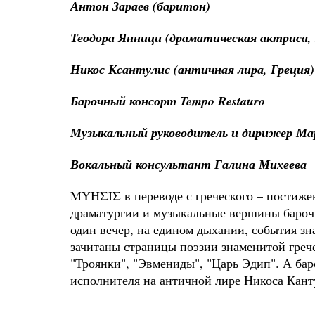
Антон Зараев (баритон)
Теодора Янници (драматическая актриса, 
Никос Ксантулис (античная лира, Греция)
Барочный консорт Tempo Restauro
Музыкальный руководитель и дирижер Ма
Вокальный консультант Галина Михеева
MYΗΣΙΣ в переводе с греческого – постиж
драматургии и музыкальные вершины барочн
один вечер, на едином дыхании, события зн
зачитаны страницы поэзии знаменитой грече
"Троянки", "Эвмениды", "Царь Эдип". А ба
исполнителя на античной лире Никоса Канту