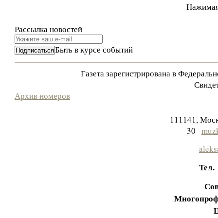
Нажимая
Рассылка новостей
Быть в курсе событий
Газета зарегистрирована в Федераль
Свидет
Архив номеров
111141, Моск
30
muzk
aleks
Тел.
Сов
Многопроф