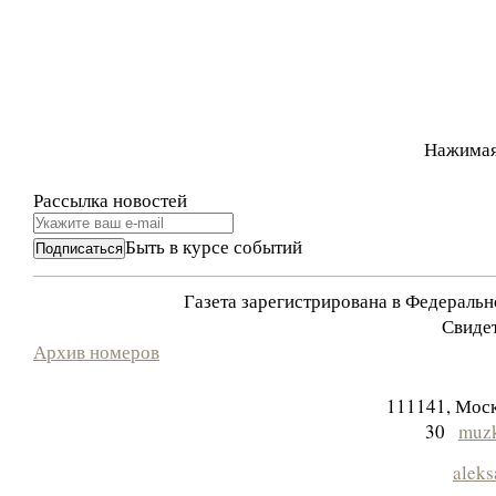
Нажимая
Рассылка новостей
Быть в курсе событий
Газета зарегистрирована в Федераль
Свидет
Архив номеров
111141, Моск
30
muzk
aleks