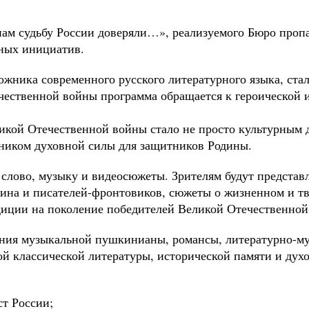
нам судьбу России доверяли…», реализуемого Бюро проп
рных инициатив.
жника современного русского литературного языка, ста
ечественной войны программа обращается к героической 
икой Отечественной войны стало не просто культурным 
чником духовной силы для защитников Родины.
 слово, музыку и видеосюжеты. Зрителям будут предста
на и писателей-фронтовиков, сюжеты о жизненном и тво
иции на поколение победителей Великой Отечественной
ения музыкальной пушкинианы, романсы, литературно-му
ой классической литературы, исторической памяти и дух
т России;