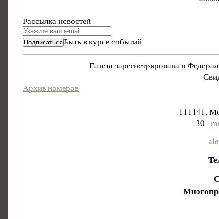
Рассылка новостей
Быть в курсе событий
Газета зарегистрирована в Федера
Свид
Архив номеров
111141, Мо
30
mu
al
Те
С
Многопр