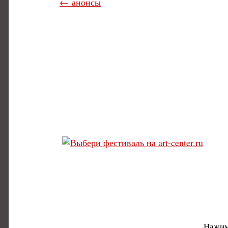
← анонсы
Нажим