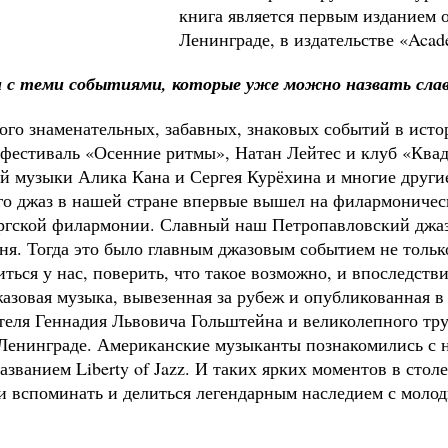
книга является первым изданием о
Ленинграде, в издательстве «Acad
зи с теми событиями, которые уже можно назвать сла
ого знаменательных, забавных, знаковых событий в исто
 фестиваль «Осенние ритмы», Натан Лейтес и клуб «Ква
й музыки Алика Кана и Сергея Курёхина и многие другие
ого джаз в нашей стране впервые вышел на филармоничес
ургской филармонии. Славный наш Петропавловский джаз
я. Тогда это было главным джазовым событием не только 
ься у нас, поверить, что такое возможно, и впоследств
жазовая музыка, вывезенная за рубеж и опубликованная 
теля Геннадия Львовича Гольштейна и великолепного тру
 Ленинграде. Американские музыканты познакомились с 
ванием Liberty of Jazz. И таких ярких моментов в столе
 вспоминать и делиться легендарным наследием с моло