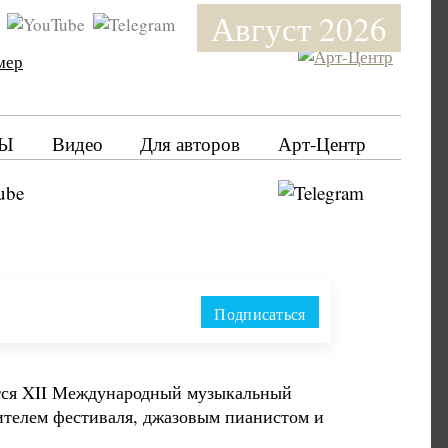
Август 2026
мер
Ы
Видео
Для авторов
Арт-Центр
Подписаться
ится XII Международный музыкальный
ителем фестиваля, джазовым пианистом и