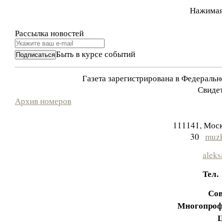
Нажимая
Рассылка новостей
Быть в курсе событий
Газета зарегистрирована в Федераль
Свидет
Архив номеров
111141, Моск
30
muzk
aleks
Тел.
Сов
Многопроф