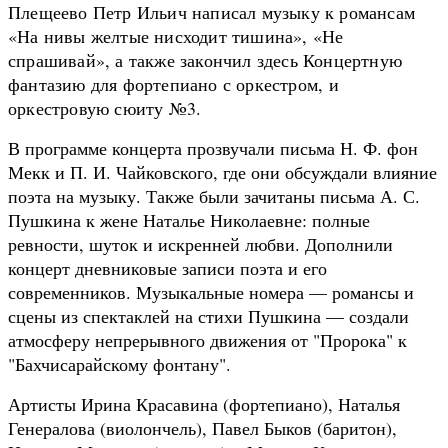
Плещеево Петр Ильич написал музыку к романсам
«На нивы желтые нисходит тишина», «Не
спрашивай», а также закончил здесь Концертную
фантазию для фортепиано с оркестром,
и
оркестровую сюиту №3.
В программе концерта прозвучали письма Н. Ф. фон
Мекк и П. И. Чайковского, где они обсуждали влияние
поэта на музыку. Также были зачитаны письма А. С.
Пушкина к жене Наталье Николаевне: полные
ревности, шуток и искренней любви. Дополнили
концерт дневниковые записи поэта и его
современников. Музыкальные номера — романсы и
сцены из спектаклей на стихи Пушкина — создали
атмосферу непрерывного движения от "Пророка" к
"Бахчисарайскому фонтану".
Артисты Ирина Красавина (фортепиано), Наталья
Генералова (виолончель), Павел Быков (баритон),