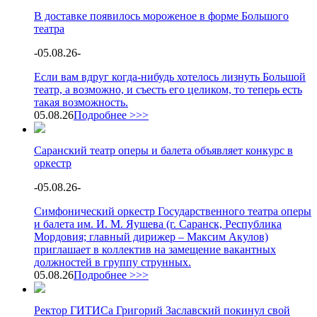
В доставке появилось мороженое в форме Большого
театра
-
05.08.26
-
Если вам вдруг когда-нибудь хотелось лизнуть Большой
театр, а возможно, и съесть его целиком, то теперь есть
такая возможность.
05.08.26
Подробнее >>>
Саранский театр оперы и балета объявляет конкурс в
оркестр
-
05.08.26
-
Симфонический оркестр Государственного театра оперы
и балета им. И. М. Яушева (г. Саранск, Республика
Мордовия; главный дирижер – Максим Акулов)
приглашает в коллектив на замещение вакантных
должностей в группу струнных.
05.08.26
Подробнее >>>
Ректор ГИТИСа Григорий Заславский покинул свой