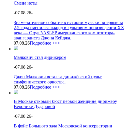
Смена ноты
-
07.08.26
-
Знаменательное событие в истории музыки: впервые за
2,5 года сменился аккорд в культовом произведении XX
века — Organ²/ASLSP американского композитора-
авангардиста Джона Кейджа.
07.08.26
Подробнее >>>
Малкович стал дирижёром
-
07.08.26
-
Джон Малкович встал за дирижёрский пульт
симфонического оркестра.
07.08.26
Подробнее >>>
В Москве открыли бюст первой женщине-дирижеру
Веронике Дударовой
-
07.08.26
-
В фойе Большого зала Московской консерватории