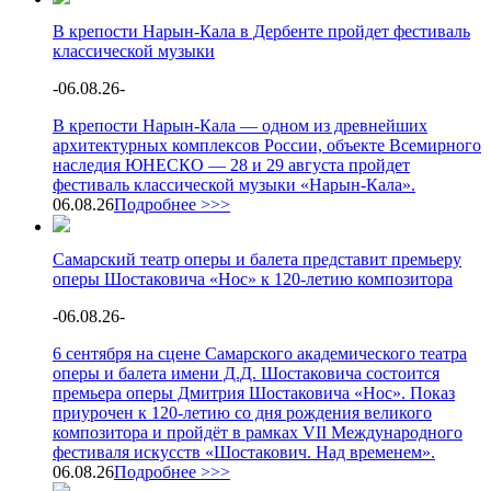
В крепости Нарын-Кала в Дербенте пройдет фестиваль
классической музыки
-
06.08.26
-
В крепости Нарын-Кала — одном из древнейших
архитектурных комплексов России, объекте Всемирного
наследия ЮНЕСКО — 28 и 29 августа пройдет
фестиваль классической музыки «Нарын-Кала».
06.08.26
Подробнее >>>
Самарский театр оперы и балета представит премьеру
оперы Шостаковича «Нос» к 120-летию композитора
-
06.08.26
-
6 сентября на сцене Самарского академического театра
оперы и балета имени Д.Д. Шостаковича состоится
премьера оперы Дмитрия Шостаковича «Нос». Показ
приурочен к 120-летию со дня рождения великого
композитора и пройдёт в рамках VII Международного
фестиваля искусств «Шостакович. Над временем».
06.08.26
Подробнее >>>