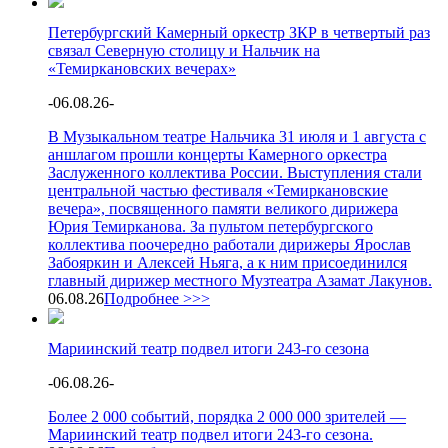
Петербургский Камерный оркестр ЗКР в четвертый раз
связал Северную столицу и Нальчик на
«Темиркановских вечерах»
-
06.08.26
-
В Музыкальном театре Нальчика 31 июля и 1 августа с
аншлагом прошли концерты Камерного оркестра
Заслуженного коллектива России. Выступления стали
центральной частью фестиваля «Темиркановские
вечера», посвященного памяти великого дирижера
Юрия Темирканова. За пультом петербургского
коллектива поочередно работали дирижеры Ярослав
Забояркин и Алексей Ньяга, а к ним присоединился
главный дирижер местного Музтеатра Азамат Лакунов.
06.08.26
Подробнее >>>
Мариинский театр подвел итоги 243-го сезона
-
06.08.26
-
Более 2 000 событий, порядка 2 000 000 зрителей —
Мариинский театр подвел итоги 243-го сезона.