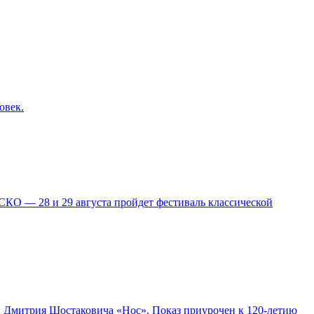
овек.
КО — 28 и 29 августа пройдет фестиваль классической
ры Дмитрия Шостаковича «Нос». Показ приурочен к 120-летию