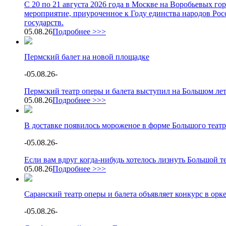
С 20 по 21 августа 2026 года в Москве на Воробьевых г
мероприятие, приуроченное к Году единства народов Росс
государств.
05.08.26
Подробнее >>>
Пермский балет на новой площадке
-
05.08.26
-
Пермский театр оперы и балета выступил на Большом ле
05.08.26
Подробнее >>>
В доставке появилось мороженое в форме Большого театр
-
05.08.26
-
Если вам вдруг когда-нибудь хотелось лизнуть Большой теа
05.08.26
Подробнее >>>
Саранский театр оперы и балета объявляет конкурс в орк
-
05.08.26
-