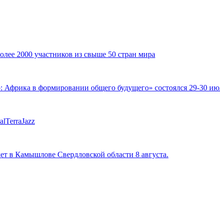
ее 2000 участников из свыше 50 стран мира
фрика в формировании общего будущего» состоялся 29-30 июля
lTerraJazz
ет в Камышлове Свердловской области 8 августа.