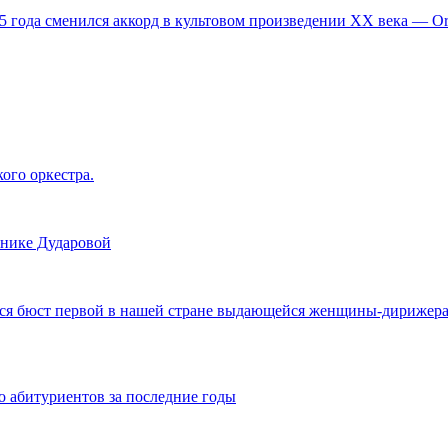
,5 года сменился аккорд в культовом произведении XX века — 
ого оркестра.
нике Дударовой
ся бюст первой в нашей стране выдающейся женщины-дирижера В
 абитуриентов за последние годы