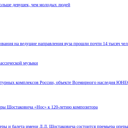
 больше девушек, чем молодых людей
ания на ведущие направления вуза прошли почти 14 тысяч чел
лассической музыки
турных комплексов России, объекте Всемирного наследия ЮНЕС
перы Шостаковича «Нос» к 120-летию композитора
оперы и балета имени Д.Д. Шостаковича состоится премьера опе