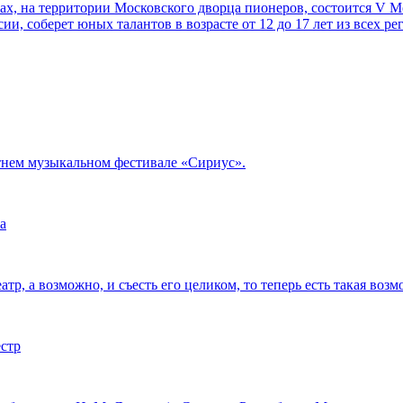
орах, на территории Московского дворца пионеров, состоится V
ии, соберет юных талантов в возрасте от 12 до 17 лет из всех р
тнем музыкальном фестивале «Сириус».
а
тр, а возможно, и съесть его целиком, то теперь есть такая возм
естр