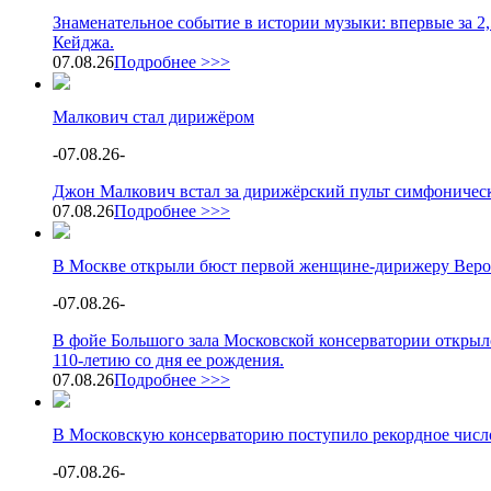
Знаменательное событие в истории музыки: впервые за 2
Кейджа.
07.08.26
Подробнее >>>
Малкович стал дирижёром
-
07.08.26
-
Джон Малкович встал за дирижёрский пульт симфоническ
07.08.26
Подробнее >>>
В Москве открыли бюст первой женщине-дирижеру Веро
-
07.08.26
-
В фойе Большого зала Московской консерватории открыл
110-летию со дня ее рождения.
07.08.26
Подробнее >>>
В Московскую консерваторию поступило рекордное число
-
07.08.26
-