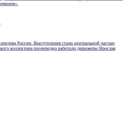
ременем».
»
ллектива России. Выступления стали центральной частью
ского коллектива поочередно работали дирижеры Ярослав