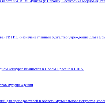
 балета им. И. М. Яушева (г. Саранск, Республика Мордовия; г
ства (ГИТИС) назначена главный бухгалтер учреждения Ольга Ерм
ном конкурсе пианистов в Новом Орлеане в США.
гогов музучреждений
мий для преподавателей в области музыкального искусства, со