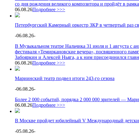
со дня рождения великого композитора и пройдёт в рамк
06.08.26
Подробнее >>>
Петербургский Камерный оркестр ЗКР в четвертый раз с
-
06.08.26
-
В Музыкальном театре Нальчика 31 июля и 1 августа с 
фестиваля «Темиркановские вечера», посвященного памя
Забояркин и Алексей Ньяга, а к ним присоединился глав
06.08.26
Подробнее >>>
Мариинский театр подвел итоги 243-го сезона
-
06.08.26
-
Более 2 000 событий, порядка 2 000 000 зрителей — Мари
06.08.26
Подробнее >>>
В Москве пройдет юбилейный V Международный детски
-
05.08.26
-