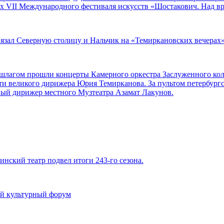
ах VII Международного фестиваля искусств «Шостакович. Над в
вязал Северную столицу и Нальчик на «Темиркановских вечерах
аншлагом прошли концерты Камерного оркестра Заслуженного ко
ти великого дирижера Юрия Темирканова. За пультом петербург
ный дирижер местного Музтеатра Азамат Лакунов.
инский театр подвел итоги 243-го сезона.
й культурный форум