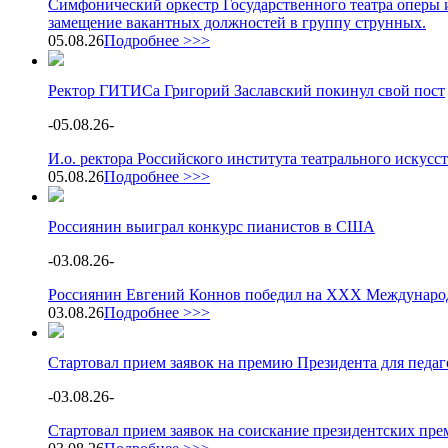
Симфонический оркестр Государственного театра оперы и
замещение вакантных должностей в группу струнных.
05.08.26
Подробнее >>>
Ректор ГИТИСа Григорий Заславский покинул свой пост
-
05.08.26
-
И.о. ректора Российского института театрального искус
05.08.26
Подробнее >>>
Россиянин выиграл конкурс пианистов в США
-
03.08.26
-
Россиянин Евгений Коннов победил на XXX Международ
03.08.26
Подробнее >>>
Стартовал прием заявок на премию Президента для педа
-
03.08.26
-
Стартовал прием заявок на соискание президентских пре