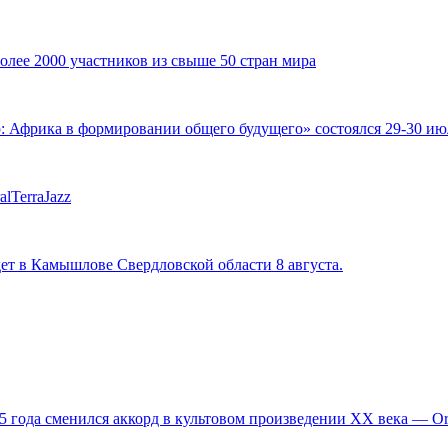
ее 2000 участников из свыше 50 стран мира
фрика в формировании общего будущего» состоялся 29-30 июля
lTerraJazz
ет в Камышлове Свердловской области 8 августа.
,5 года сменился аккорд в культовом произведении XX века — 