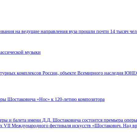
ания на ведущие направления вуза прошли почти 14 тысяч чел
лассической музыки
турных комплексов России, объекте Всемирного наследия ЮНЕС
перы Шостаковича «Нос» к 120-летию композитора
оперы и балета имени Д.Д. Шостаковича состоится премьера опе
ах VII Международного фестиваля искусств «Шостакович. Над в