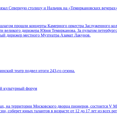
вязал Северную столицу и Нальчик на «Темиркановских вечерах
аншлагом прошли концерты Камерного оркестра Заслуженного ко
ти великого дирижера Юрия Темирканова. За пультом петербург
ный дирижер местного Музтеатра Азамат Лакунов.
инский театр подвел итоги 243-го сезона.
й культурный форум
орах, на территории Московского дворца пионеров, состоится V
ии, соберет юных талантов в возрасте от 12 до 17 лет из всех р