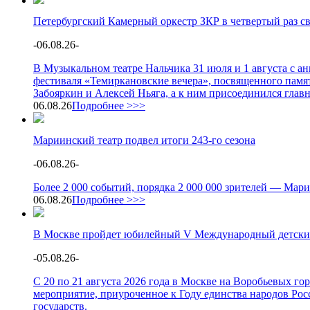
Петербургский Камерный оркестр ЗКР в четвертый раз с
-
06.08.26
-
В Музыкальном театре Нальчика 31 июля и 1 августа с 
фестиваля «Темиркановские вечера», посвященного памя
Забояркин и Алексей Ньяга, а к ним присоединился глав
06.08.26
Подробнее >>>
Мариинский театр подвел итоги 243-го сезона
-
06.08.26
-
Более 2 000 событий, порядка 2 000 000 зрителей — Мари
06.08.26
Подробнее >>>
В Москве пройдет юбилейный V Международный детски
-
05.08.26
-
С 20 по 21 августа 2026 года в Москве на Воробьевых г
мероприятие, приуроченное к Году единства народов Росс
государств.