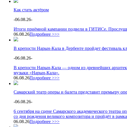
Как стать актёром
-
06.08.26
-
Итоги приёмной кампании подвели в ГИТИСе. Прослушив
06.08.26
Подробнее >>>
В крепости Нарын-Кала в Дербенте пройдет фестиваль к
-
06.08.26
-
В крепости Нарын-Кала — одном из древнейших архитек
музыки «Нарын-Кала».
06.08.26
Подробнее >>>
Самарский театр оперы и балета представит премьеру о
-
06.08.26
-
6 сентября на сцене Самарского академического театра 
со дня рождения великого композитора и пройдёт в рамк
06.08.26
Подробнее >>>