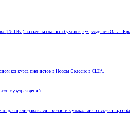
ства (ГИТИС) назначена главный бухгалтер учреждения Ольга Ерм
ном конкурсе пианистов в Новом Орлеане в США.
гогов музучреждений
мий для преподавателей в области музыкального искусства, со