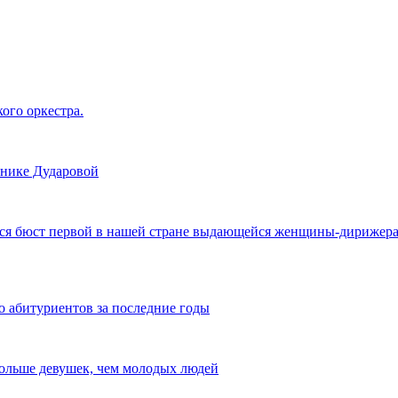
ого оркестра.
нике Дударовой
ся бюст первой в нашей стране выдающейся женщины-дирижера В
 абитуриентов за последние годы
 больше девушек, чем молодых людей