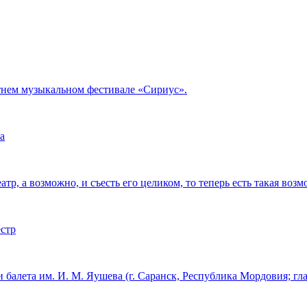
тнем музыкальном фестивале «Сириус».
а
тр, а возможно, и съесть его целиком, то теперь есть такая возм
естр
 балета им. И. М. Яушева (г. Саранск, Республика Мордовия; г