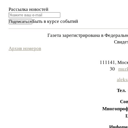
Рассылка новостей
Быть в курсе событий
Газета зарегистрирована в Федераль
Свидет
Архив номеров
111141, Моск
30
muzk
aleks
Тел.
Сов
Многопроф
Информа